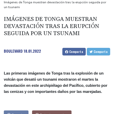
18 días
Imágenes de Tonga muestran devastación tras la erupción seguida por
un tsunami
Fonseca pierde y Latinoamérica se queda sin presencia en el
Abierto de Canadá
IMÁGENES DE TONGA MUESTRAN
Incendio sin tregua por octavo día en parque nacional de
DEVASTACIÓN TRAS LA ERUPCIÓN
Indonesia
SEGUIDA POR UN TSUNAMI
Miles marchan en Argentina en el día de San Cayetano, patrono
del pan y el trabajo
BOULEVARD
18.01.2022
Comparta
Comparta
La rentable IA china agita la competencia de precios entre los
gigantes estadounidenses
Las primeras imágenes de Tonga tras la explosión de un
volcán que desató un tsunami mostraron el martes la
devastación en este archipiélago del Pacífico, cubierto por
las cenizas y con importantes daños por las marejadas.