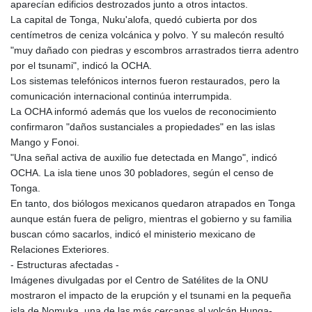
aparecían edificios destrozados junto a otros intactos.
La capital de Tonga, Nuku'alofa, quedó cubierta por dos
centímetros de ceniza volcánica y polvo. Y su malecón resultó
"muy dañado con piedras y escombros arrastrados tierra adentro
por el tsunami", indicó la OCHA.
Los sistemas telefónicos internos fueron restaurados, pero la
comunicación internacional continúa interrumpida.
La OCHA informó además que los vuelos de reconocimiento
confirmaron "daños sustanciales a propiedades" en las islas
Mango y Fonoi.
"Una señal activa de auxilio fue detectada en Mango", indicó
OCHA. La isla tiene unos 30 pobladores, según el censo de
Tonga.
En tanto, dos biólogos mexicanos quedaron atrapados en Tonga
aunque están fuera de peligro, mientras el gobierno y su familia
buscan cómo sacarlos, indicó el ministerio mexicano de
Relaciones Exteriores.
- Estructuras afectadas -
Imágenes divulgadas por el Centro de Satélites de la ONU
mostraron el impacto de la erupción y el tsunami en la pequeña
isla de Nomuka, una de las más cercanas al volcán Hunga-