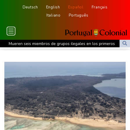
Deutsch
English
Español
Français
Italiano
Português
Mueren seis miembros de grupos ilegales en los primeros
combates del nuevo gobierno de Colombia
El tifón Dolphin se debilita, pero interrumpe el transporte en el
este de China
El sindicato de prensa venezolano denuncia una agresión a una
periodista en el inicio del diálogo político
La deforestación en la Amazonía brasileña registró un nuevo
récord mínimo
Tifón Dolphin se debilita pero interrumpe el transporte en el este
de China
Controlan el incendio que arrasó el sureste de Francia durante