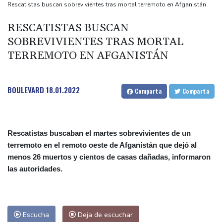
"cambio de percepción" hacia EEUU
Rescatistas buscan sobrevivientes tras mortal terremoto en Afganistán
Un julio de calor récord en regiones donde viven 900 millones de
RESCATISTAS BUSCAN
personas (análisis AFP)
SOBREVIVIENTES TRAS MORTAL
Arrancó el juicio por el asesinato del rapero Tupac Shakur, 30
TERREMOTO EN AFGANISTÁN
años después
Grecia lucha contra un nuevo incendio cerca de Atenas avivado
por fuertes vientos
BOULEVARD
18.01.2022
Comparta
Comparta
Rescatistas buscaban el martes sobrevivientes de un
terremoto en el remoto oeste de Afganistán que dejó al
menos 26 muertos y cientos de casas dañadas, informaron
las autoridades.
Escucha
Deja de escuchar