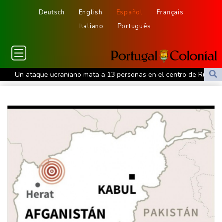
Deutsch
English
Español
Français
Italiano
Português
Un ataque ucraniano mata a 13 personas en el centro de Rusia
Fuerte terremoto en Colombia deja 111 muertos y 87 heridos
Un ministro griego elogia a Trump por endurecer la política
migratoria en Europa
Los iraníes son "jugadores de ajedrez profesionales", responde
Teherán a Trump
La autoridad islámica indonesia prohíbe a los hombres llevar
"ropa femenina" para celebrar la independencia
Julio de 2026 fue el mes más cálido de los registros en España,
empatado con el de 2022
Irán ve en el acuerdo entre Arabia Saudita, Pakistán y Turquía un