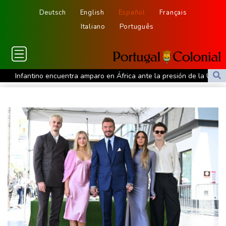
Deutsch
English
Español
Français
Italiano
Português
Infantino encuentra amparo en África ante la presión de la UEFA
El Real Madrid zanja las especulaciones y renueva a Vinícius
hasta 2032
Infantino bajo presión de la UEFA y la Conmebol
Yan Diomandé, la nueva joya del Real Madrid vale 160 millones
de dólares
Muere bajo arresto domiciliario en Venezuela un preso político de
origen uruguayo
El Real Madrid anuncia el fichaje del extremo marfileño Yan
Diomandé
El mexicano Del Toro renueva con el UAE hasta 2031