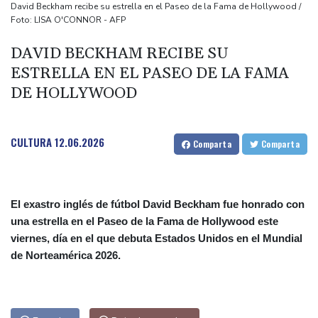
El doloroso baile de cifras de desaparecidos en los sismos en
David Beckham recibe su estrella en el Paseo de la Fama de Hollywood /
Foto: LISA O'CONNOR - AFP
Venezuela
Un comité del Senado de EEUU declara en desacato al ex
DAVID BECKHAM RECIBE SU
responsable de la lucha anticovid Anthony Fauci
ESTRELLA EN EL PASEO DE LA FAMA
Irán amenazó con "dejar a oscuras" el Golfo en caso de ataques
DE HOLLYWOOD
de EEUU
CULTURA
12.06.2026
Comparta
Comparta
El exastro inglés de fútbol David Beckham fue honrado con
una estrella en el Paseo de la Fama de Hollywood este
viernes, día en el que debuta Estados Unidos en el Mundial
de Norteamérica 2026.