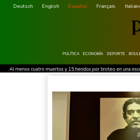
Deutsch
English
Español
Français
Italian
POLÍTICA
ECONOMÍA
DEPORTE
BOUL
Al menos cuatro muertos y 15 heridos por tiroteo en una escu
Gobierno y oposición inician diálogo con miras a una transició
El Real Madrid zanja las especulaciones y renueva a Vinícius 
Yan Diomandé, la nueva joya del Real Madrid vale 160 millon
El Real Madrid anuncia el fichaje del extremo marfileño Yan