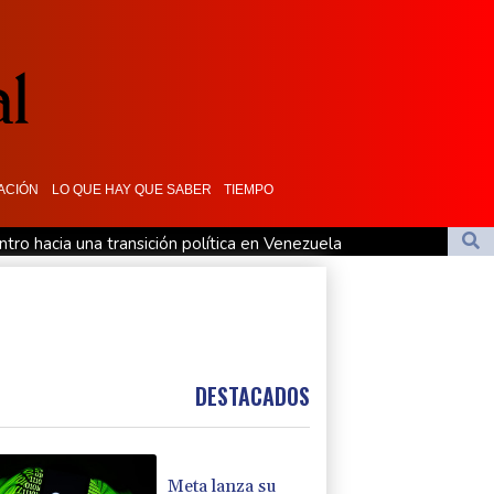
ACIÓN
LO QUE HAY QUE SABER
TIEMPO
tro hacia una transición política en Venezuela
nte la presión de la UEFA
 preso político de origen uruguayo
1
DESTACADOS
Meta lanza su