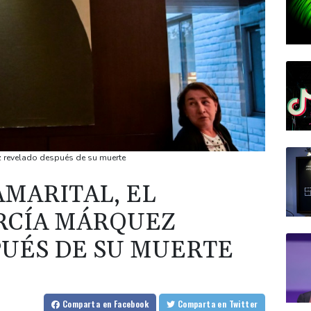
ez revelado después de su muerte
AMARITAL, EL
RCÍA MÁRQUEZ
UÉS DE SU MUERTE
Comparta
en Facebook
Comparta
en Twitter