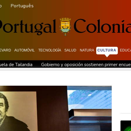
o
Português
EVARD
AUTOMÓVIL
TECNOLOGÍA
SALUD
NATURA
CULTURA
EDUC
ela de Tailandia
Gobierno y oposición sostienen primer encuen
n política en Venezuela
Infantino encuentra amparo en África a
hasta 2032
Infantino bajo presión de la UEFA y la Conmebol
es de dólares
Muere bajo arresto domiciliario en Venezuela un
 Diomandé
El mexicano Del Toro renueva con el UAE hasta 203