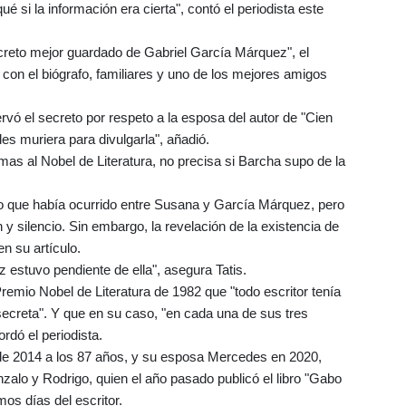
é si la información era cierta", contó el periodista este
secreto mejor guardado de Gabriel García Márquez", el
" con el biógrafo, familiares y uno de los mejores amigos
rvó el secreto por respeto a la esposa del autor de "Cien
 muriera para divulgarla", añadió.
mas al Nobel de Literatura, no precisa si Barcha supo de la
o que había ocurrido entre Susana y García Márquez, pero
 y silencio. Sin embargo, la revelación de la existencia de
en su artículo.
z estuvo pendiente de ella", asegura Tatis.
remio Nobel de Literatura de 1982 que "todo escritor tenía
 secreta". Y que en su caso, "en cada una de sus tres
rdó el periodista.
de 2014 a los 87 años, y su esposa Mercedes en 2020,
zalo y Rodrigo, quien el año pasado publicó el libro "Gabo
os días del escritor.