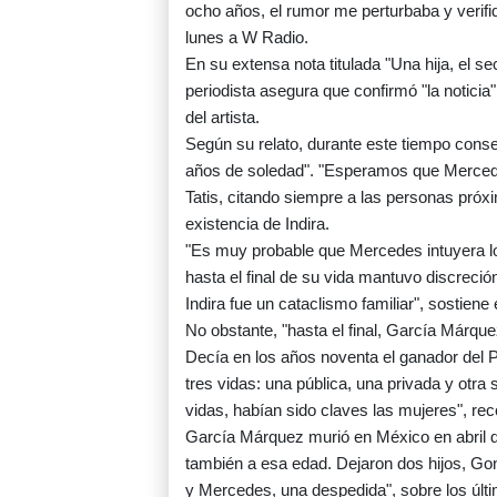
ocho años, el rumor me perturbaba y verifiqu
lunes a W Radio.
En su extensa nota titulada "Una hija, el 
periodista asegura que confirmó "la noticia
del artista.
Según su relato, durante este tiempo conse
años de soledad". "Esperamos que Mercedes
Tatis, citando siempre a las personas próxi
existencia de Indira.
"Es muy probable que Mercedes intuyera l
hasta el final de su vida mantuvo discreción
Indira fue un cataclismo familiar", sostiene 
No obstante, "hasta el final, García Márque
Decía en los años noventa el ganador del P
tres vidas: una pública, una privada y otra
vidas, habían sido claves las mujeres", reco
García Márquez murió en México en abril 
también a esa edad. Dejaron dos hijos, Gon
y Mercedes, una despedida", sobre los últim