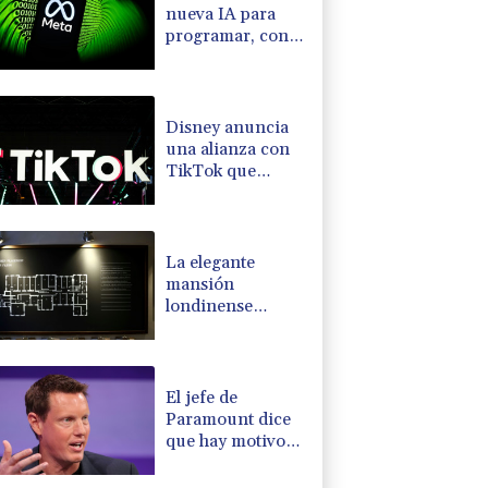
nueva IA para
programar, con
la que busca
competir con
OpenAI y
Anthropic
Disney anuncia
una alianza con
TikTok que
autoriza el uso de
fragmentos de
sus producciones
La elegante
mansión
londinense
donde espías
escuchaban a
prisioneros nazis
El jefe de
Paramount dice
que hay motivos
políticos tras la
pugna por la