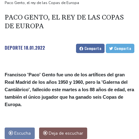
Ucrania se despide de un voluntario que dedicó su vida a
Paco Gento, el rey de las Copas de Europa
rescatar a los muertos
PACO GENTO, EL REY DE LAS COPAS
Canadá trata de adaptarse a un futuro de incendios forestales
DE EUROPA
Ucrania despide a un voluntario que dedicó su vida a rescatar a
los muertos
Un dron entra en Bulgaria y estalla cerca de un gasoducto en la
DEPORTE
18.01.2022
Comparta
Comparta
frontera con Rumania
Francisco 'Paco' Gento fue uno de los artífices del gran
Real Madrid de los años 1950 y 1960, pero la 'Galerna del
Cantábrico', fallecido este martes a los 88 años de edad, era
también el único jugador que ha ganado seis Copas de
Europa.
Escucha
Deja de escuchar