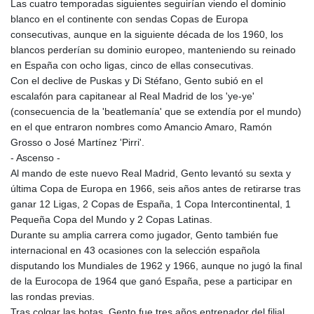
Las cuatro temporadas siguientes seguirían viendo el dominio
blanco en el continente con sendas Copas de Europa
consecutivas, aunque en la siguiente década de los 1960, los
blancos perderían su dominio europeo, manteniendo su reinado
en España con ocho ligas, cinco de ellas consecutivas.
Con el declive de Puskas y Di Stéfano, Gento subió en el
escalafón para capitanear al Real Madrid de los 'ye-ye'
(consecuencia de la 'beatlemanía' que se extendía por el mundo)
en el que entraron nombres como Amancio Amaro, Ramón
Grosso o José Martínez 'Pirri'.
- Ascenso -
Al mando de este nuevo Real Madrid, Gento levantó su sexta y
última Copa de Europa en 1966, seis años antes de retirarse tras
ganar 12 Ligas, 2 Copas de España, 1 Copa Intercontinental, 1
Pequeña Copa del Mundo y 2 Copas Latinas.
Durante su amplia carrera como jugador, Gento también fue
internacional en 43 ocasiones con la selección española
disputando los Mundiales de 1962 y 1966, aunque no jugó la final
de la Eurocopa de 1964 que ganó España, pese a participar en
las rondas previas.
Tras colgar las botas, Gento fue tres años entrenador del filial