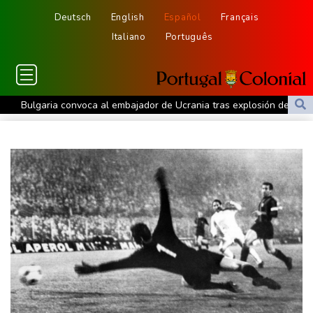
Deutsch
English
Español
Français
Italiano
Português
Bulgaria convoca al embajador de Ucrania tras explosión de un
dron en su territorio
Muere el padre de Lionel Messi a los 68 años, el hombre detrás
del ídolo mundial
Una niña herida muere y eleva a ocho los fallecidos por el
tiroteo en escuela tailandesa
París obliga a usuarios de patinetas eléctricas a llevar casco
ante aumento de lesiones
Muere el padre de Lionel Messi a los 68 años
Apple y OpenAI escalan su batalla legal por robo de secretos
comerciales