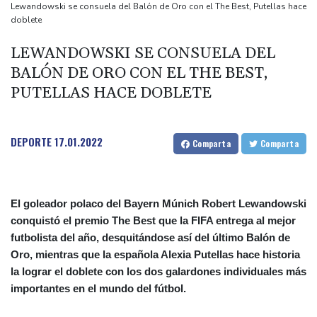
De la Espriella: un millonario pro-Trump en la presidencia de
Lewandowski se consuela del Balón de Oro con el The Best, Putellas hace
doblete
Colombia
España lanza un ultimátum a Italia para que levante controles
LEWANDOWSKI SE CONSUELA DEL
fronterizos
BALÓN DE ORO CON EL THE BEST,
Exabogado de Trump listo para ser confirmado como fiscal
PUTELLAS HACE DOBLETE
general de EEUU
Muere el productor William Orbit, que colaboró con Madonna en
DEPORTE
17.01.2022
Comparta
Comparta
"Ray of Light"
El goleador polaco del Bayern Múnich Robert Lewandowski
conquistó el premio The Best que la FIFA entrega al mejor
futbolista del año, desquitándose así del último Balón de
Oro, mientras que la española Alexia Putellas hace historia
la lograr el doblete con los dos galardones individuales más
importantes en el mundo del fútbol.