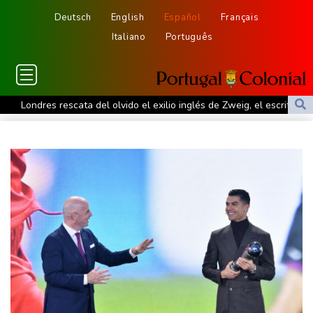
Deutsch
English
Español
Français
Italiano
Português
Londres rescata del olvido el exilio inglés de Zweig, el escritor
huido de los nazis
Nocturna y cafetera, la nueva especie de rana descubierta en
Costa Rica
De la Espriella: un showman pro-Trump es el nuevo presidente
de Colombia
Ataques de rebeldes hutíes dejan 10 muertos en región
petrolera de Yemen
España impone controles fronterizos a Italia en medio de crisis
por migrantes
Infantino recibe en Colombia el apoyo del fútbol de Sudamérica