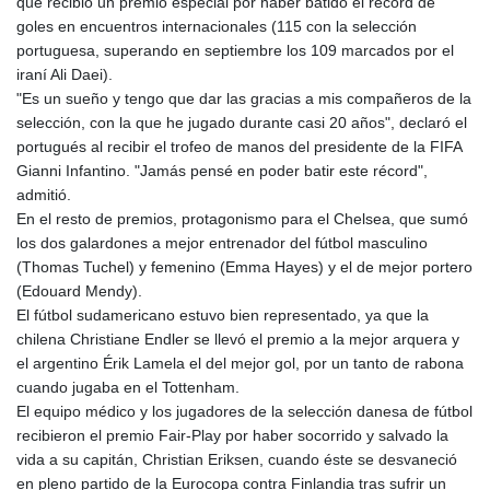
que recibió un premio especial por haber batido el récord de
goles en encuentros internacionales (115 con la selección
portuguesa, superando en septiembre los 109 marcados por el
iraní Ali Daei).
"Es un sueño y tengo que dar las gracias a mis compañeros de la
selección, con la que he jugado durante casi 20 años", declaró el
portugués al recibir el trofeo de manos del presidente de la FIFA
Gianni Infantino. "Jamás pensé en poder batir este récord",
admitió.
En el resto de premios, protagonismo para el Chelsea, que sumó
los dos galardones a mejor entrenador del fútbol masculino
(Thomas Tuchel) y femenino (Emma Hayes) y el de mejor portero
(Edouard Mendy).
El fútbol sudamericano estuvo bien representado, ya que la
chilena Christiane Endler se llevó el premio a la mejor arquera y
el argentino Érik Lamela el del mejor gol, por un tanto de rabona
cuando jugaba en el Tottenham.
El equipo médico y los jugadores de la selección danesa de fútbol
recibieron el premio Fair-Play por haber socorrido y salvado la
vida a su capitán, Christian Eriksen, cuando éste se desvaneció
en pleno partido de la Eurocopa contra Finlandia tras sufrir un