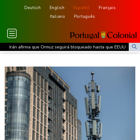
Deutsch
English
Español
Français
Italiano
Português
Irán afirma que Ormuz seguirá bloqueado hasta que EEUU
acepte "todas" sus condiciones
La fiebre del oro transforma vidas y paisajes en Afganistán
Irán plantea condiciones para la reapertura del estrecho de
Ormuz
Evacuaciones y vuelos cancelados en China al acercarse el tifón
Dolphin
Llega Messi a Argentina para despedir a su padre Jorge tras su
muerte
La FIFA contraataca y denuncia "un esfuerzo concertado para
socavar a su presidente"