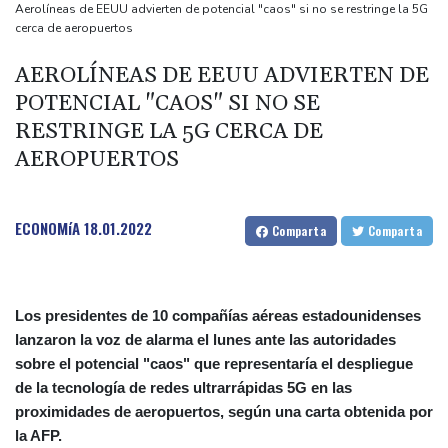
Erupción del Etna obliga a suspender llegadas a un aeropuerto
Aerolíneas de EEUU advierten de potencial "caos" si no se restringe la 5G
cerca de aeropuertos
de Sicilia
Bulgaria convoca al embajador de Ucrania tras explosión de un
AEROLÍNEAS DE EEUU ADVIERTEN DE
dron en su territorio
POTENCIAL "CAOS" SI NO SE
Muere el padre de Lionel Messi a los 68 años, el hombre detrás
RESTRINGE LA 5G CERCA DE
del ídolo mundial
AEROPUERTOS
Una niña herida muere y eleva a ocho los fallecidos por el
tiroteo en escuela tailandesa
ECONOMíA
18.01.2022
Comparta
Comparta
Los presidentes de 10 compañías aéreas estadounidenses
lanzaron la voz de alarma el lunes ante las autoridades
sobre el potencial "caos" que representaría el despliegue
de la tecnología de redes ultrarrápidas 5G en las
proximidades de aeropuertos, según una carta obtenida por
la AFP.