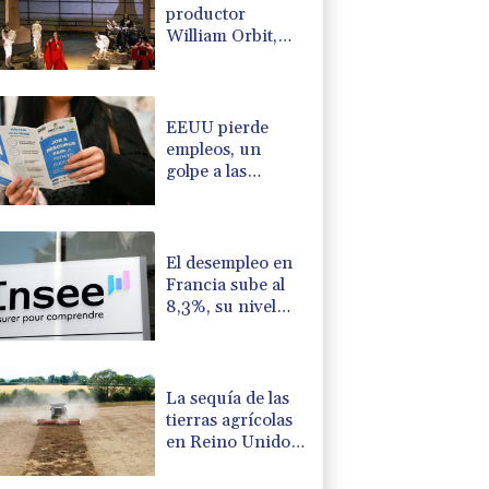
productor
William Orbit,
que colaboró con
Madonna en "Ray
of Light"
EEUU pierde
empleos, un
golpe a las
afirmaciones de
Trump sobre la
economía
El desempleo en
Francia sube al
8,3%, su nivel
más alto desde la
pandemia
La sequía de las
tierras agrícolas
en Reino Unido
amenaza la
seguridad