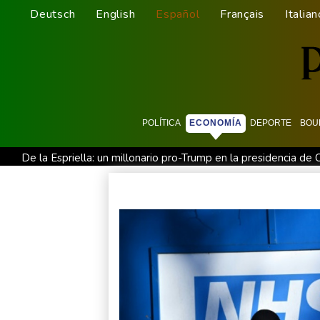
Deutsch
English
Español
Français
Italian
POLÍTICA
ECONOMÍA
DEPORTE
BOU
De la Espriella: un millonario pro-Trump en la presidencia de
Exabogado de Trump listo para ser confirmado como fiscal 
Los rebeldes hutíes continúan su ofensiva en Yemen con ataq
Arabia Saudita, Pakistán y Turquía firman un pacto de defensa
EEUU pierde empleos, un golpe a las afirmaciones de Trump 