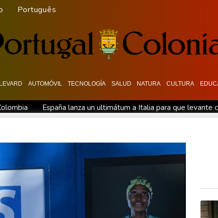
o
Português
LEVARD
AUTOMÓVIL
TECNOLOGÍA
SALUD
NATURA
CULTURA
EDUC
 Colombia
España lanza un ultimátum a Italia para que levante c
general de EEUU
Muere el productor William Orbit, que colabo
ues en una región petrolera
La OMS propone probar en RDC un
 en medio de la tensión con Irán
México y Perú restablecen sus
sobre la economía
España amenaza a Italia con "medidas" si no 