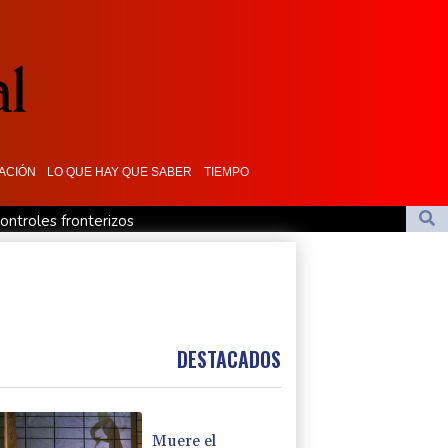
ACIÓN
LO QUE HAY QUE SABER
TIEMPO
ontroles fronterizos
ró con Madonna en "Ray of Light"
a vacuna ya existente contra otra cepa del ébola
 relaciones diplomáticas tras una disputa por asilo
pone fin a los controles en la frontera
DESTACADOS
Muere el