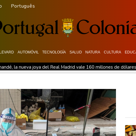
o
Português
LEVARD
AUTOMÓVIL
TECNOLOGÍA
SALUD
NATURA
CULTURA
EDUC
andé, la nueva joya del Real Madrid vale 160 millones de dólare
co de origen uruguayo
El Real Madrid anuncia el fichaje del e
doloroso baile de cifras de desaparecidos en los sismos en Venez
ponsable de la lucha anticovid Anthony Fauci
Irán amenazó co
 VI
Aumento récord de las notificaciones por radicalización en