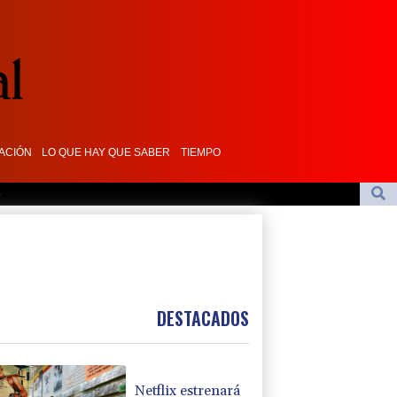
ACIÓN
LO QUE HAY QUE SABER
TIEMPO
s
xtremo marfileño Yan Diomandé
uela
n "dejar a oscuras" el Golfo en caso de ataques de EEUU
 Reino Unido
DESTACADOS
Netflix estrenará