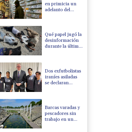
en primicia un
adelanto del
videojuego GTA
VI
Qué papel jugó la
desinformación
durante la última
ola de migrantes
que llegó al
enclave español
de Ceuta
Dos exfutbolistas
iraníes asiladas
se declaran
"orgullosas" de
hacerse
australianas
Barcas varadas y
pescadores sin
trabajo en un
Danubio bajo
mínimos por la