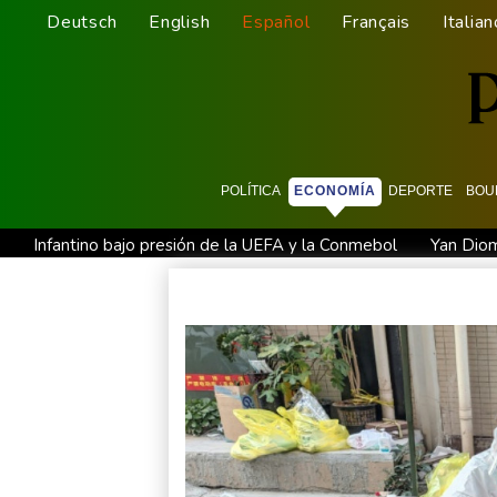
Deutsch
English
Español
Français
Italian
POLÍTICA
ECONOMÍA
DEPORTE
BOU
Infantino bajo presión de la UEFA y la Conmebol
Yan Diom
Muere bajo arresto domiciliario en Venezuela un preso políti
El mexicano Del Toro renueva con el UAE hasta 2031
El 
Un comité del Senado de EEUU declara en desacato al ex res
Netflix estrenará en primicia un adelanto del videojuego GTA