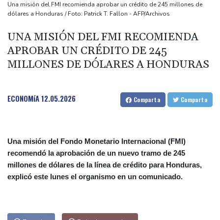
España lanza un ultimátum a Italia para que levante controles
Una misión del FMI recomienda aprobar un crédito de 245 millones de
dólares a Honduras / Foto: Patrick T. Fallon - AFP/Archivos
fronterizos
Exabogado de Trump listo para ser confirmado como fiscal
UNA MISIÓN DEL FMI RECOMIENDA
general de EEUU
APROBAR UN CRÉDITO DE 245
Muere el productor William Orbit, que colaboró con Madonna en
MILLONES DE DÓLARES A HONDURAS
"Ray of Light"
Los rebeldes hutíes continúan su ofensiva en Yemen con
ECONOMíA
12.05.2026
Comparta
Comparta
ataques en una región petrolera
Una misión del Fondo Monetario Internacional (FMI)
recomendó la aprobación de un nuevo tramo de 245
millones de dólares de la línea de crédito para Honduras,
explicó este lunes el organismo en un comunicado.