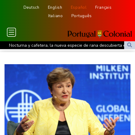
Deutsch
English
Español
Français
Italiano
Português
Nocturna y cafetera, la nueva especie de rana descubierta en
Costa Rica
De la Espriella: un showman pro-Trump es el nuevo presidente
de Colombia
Ataques de rebeldes hutíes dejan 10 muertos en región
petrolera de Yemen
España impone controles fronterizos a Italia en medio de crisis
por migrantes
Infantino recibe en Colombia el apoyo del fútbol de Sudamérica
De la Espriella: un millonario pro-Trump en la presidencia de
Colombia