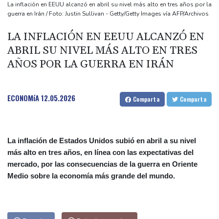
του Πότσδαμ;
La inflación en EEUU alcanzó en abril su nivel más alto en tres años por la
guerra en Irán / Foto: Justin Sullivan - Getty/Getty Images vía AFP/Archivos
Noosha Aubel: Zvládne problémy Postupimi?
نوشا أوبيل: هل هي على مستوى التحديات التي تواجهها بوتسدام؟
LA INFLACIÓN EN EEUU ALCANZÓ EN
ABRIL SU NIVEL MÁS ALTO EN TRES
AÑOS POR LA GUERRA EN IRÁN
ECONOMíA
12.05.2026
Comparta
Comparta
La inflación de Estados Unidos subió en abril a su nivel
más alto en tres años, en línea con las expectativas del
mercado, por las consecuencias de la guerra en Oriente
Medio sobre la economía más grande del mundo.