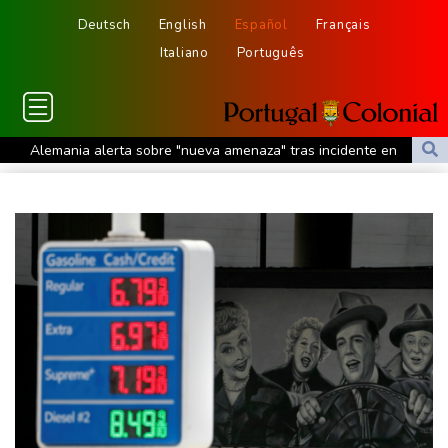
Deutsch
English
Español
Français
Italiano
Português
Alemania alerta sobre "nueva amenaza" tras incidente en
aeropuerto clave para envíos a Ucrania
La FIFA intenta superar su crisis con disculpas y "pleno apoyo" a
Infantino
Debilitado, Infantino organiza reunión de crisis en Marruecos
Los rebeldes hutíes de Yemen dicen haber atacado dos petrolero
sauditas
Debilitado, Infantino organizó reunión de crisis en Marruecos
Noosha Aubel: Klarar hon av Potsdams problem?
Noosha Aubel: Czy poradzi sobie z problemami Poczdamu?
Noosha Aubel: Είναι σε θέση να αντιμετωπίσει τα προβλήματα