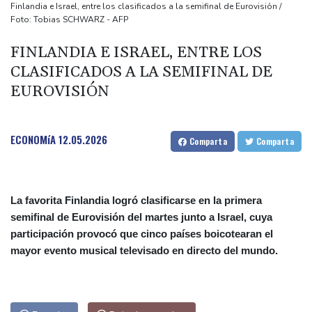
Los niños migrantes, en riesgo de sufrir abusos en las calles de
Finlandia e Israel, entre los clasificados a la semifinal de Eurovisión /
Foto: Tobias SCHWARZ - AFP
Ceuta, alertan las oenegés
La sequía de las tierras agrícolas en Reino Unido amenaza la
FINLANDIA E ISRAEL, ENTRE LOS
seguridad alimentaria
CLASIFICADOS A LA SEMIFINAL DE
Las ganancias de Petrobras se duplican por una producción
EUROVISIÓN
récord y los precios del petróleo
EEUU impone 15% a productos de polisilicio,
ECONOMíA
12.05.2026
Comparta
Comparta
La favorita Finlandia logró clasificarse en la primera
semifinal de Eurovisión del martes junto a Israel, cuya
participación provocó que cinco países boicotearan el
mayor evento musical televisado en directo del mundo.