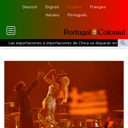
Deutsch
English
Español
Français
Italiano
Português
Las exportaciones e importaciones de China se disparan en julio
Países del Pacífico fracasan en lograr una declaración contra
una prueba misilística china
Partidos políticos españoles piden excluir a Marruecos de la
organización del Mundial de 2030
Manifestantes chocan con la policía en Argentina por un
proyecto de ley a favor de la propiedad privada
Un sospechoso de un incendio en el noroeste de EEUU confiesa
haber causado las llamas
La familia de una exjueza presa por causas políticas pide cerrar
su caso por una grave enfermedad