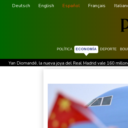
Deutsch
English
Español
Français
Italian
POLÍTICA
ECONOMÍA
DEPORTE
BOU
Yan Diomandé, la nueva joya del Real Madrid vale 160 millon
El Real Madrid anuncia el fichaje del extremo marfileño Yan
El doloroso baile de cifras de desaparecidos en los sismos e
Irán amenazó con "dejar a oscuras" el Golfo en caso de ata
Aumento récord de las notificaciones por radicalización en R