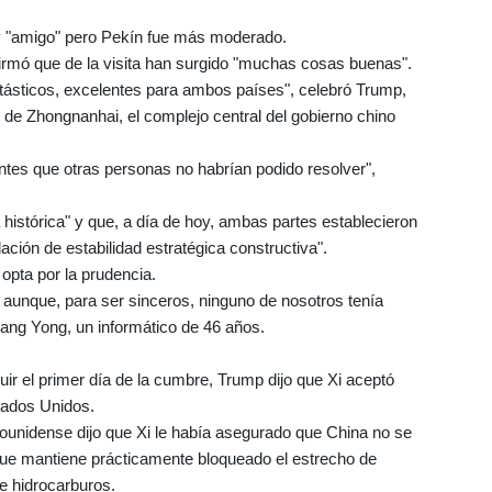
 y "amigo" pero Pekín fue más moderado.
afirmó que de la visita han surgido "muchas cosas buenas".
ásticos, excelentes para ambos países", celebró Trump,
 de Zhongnanhai, el complejo central del gobierno chino
es que otras personas no habrían podido resolver",
a histórica" y que, a día de hoy, ambas partes establecieron
lación de estabilidad estratégica constructiva".
 opta por la prudencia.
, aunque, para ser sinceros, ninguno de nosotros tenía
hang Yong, un informático de 46 años.
ir el primer día de la cumbre, Trump dijo que Xi aceptó
stados Unidos.
adounidense dijo que Xi le había asegurado que China no se
que mantiene prácticamente bloqueado el estrecho de
de hidrocarburos.