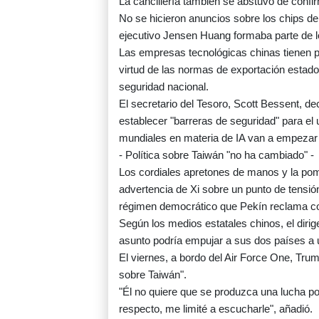
La cancillería también se abstuvo de confir
No se hicieron anuncios sobre los chips de Nv
ejecutivo Jensen Huang formaba parte de l
Las empresas tecnológicas chinas tienen pr
virtud de las normas de exportación estad
seguridad nacional.
El secretario del Tesoro, Scott Bessent, de
establecer "barreras de seguridad" para el 
mundiales en materia de IA van a empezar 
- Política sobre Taiwán "no ha cambiado" -
Los cordiales apretones de manos y la pom
advertencia de Xi sobre un punto de tensió
régimen democrático que Pekín reclama com
Según los medios estatales chinos, el diri
asunto podría empujar a sus dos países a u
El viernes, a bordo del Air Force One, Trum
sobre Taiwán".
"Él no quiere que se produzca una lucha po
respecto, me limité a escucharle", añadió.