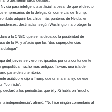
mar o desmentir otros detalles.
idia para inteligencia artificial, a pesar de que el director
os empresarios de la delegación comercial de Trump.
ohibido adquirir los chips más punteros de Nvidia, en
ounidenses, destinadas, según Washington, a proteger la
claró a la CNBC que se ha debatido la posibilidad de
uso de la IA, y añadió que las "dos superpotencias
a dialogar".
pa del jueves se vieron eclipsados por una contundente
n geopolítica mucho más antiguo: Taiwán, una isla de
o parte de su territorio.
gente asiático le dijo a Trump que un mal manejo de ese
n "conflicto".
p declaró a los periodistas que él y Xi hablaron "mucho
r la independencia", afirmó. "No hice ningún comentario al