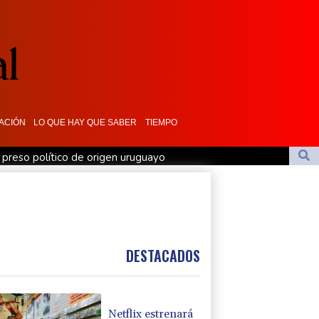
ACIÓN
LO QUE HAY QUE SABER
TIEMPO
 preso político de origen uruguayo
1
 al ex responsable de la lucha anticovid Anthony Fauci
eojuego GTA VI
ante a cuatro hombres en Londres
DESTACADOS
Netflix estrenará