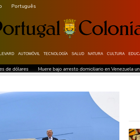
o
Português
LEVARD
AUTOMÓVIL
TECNOLOGÍA
SALUD
NATURA
CULTURA
EDUC
es de dólares
Muere bajo arresto domiciliario en Venezuela un
 Diomandé
El mexicano Del Toro renueva con el UAE hasta 203
n Venezuela
Un comité del Senado de EEUU declara en desacato
ques de EEUU
Netflix estrenará en primicia un adelanto del vid
eino Unido
Una mujer es acusada de atacar con un objeto punz