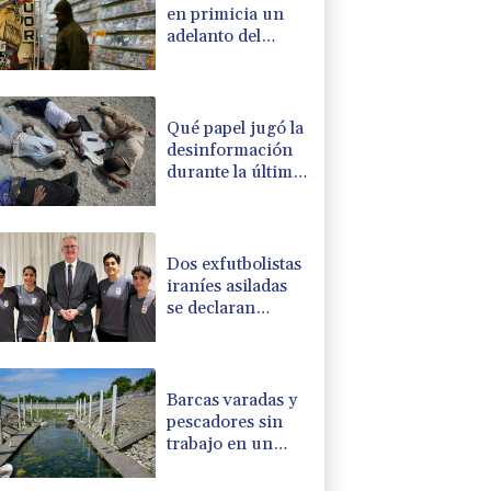
en primicia un
adelanto del
videojuego GTA
VI
Qué papel jugó la
desinformación
durante la última
ola de migrantes
que llegó al
enclave español
de Ceuta
Dos exfutbolistas
iraníes asiladas
se declaran
"orgullosas" de
hacerse
australianas
Barcas varadas y
pescadores sin
trabajo en un
Danubio bajo
mínimos por la