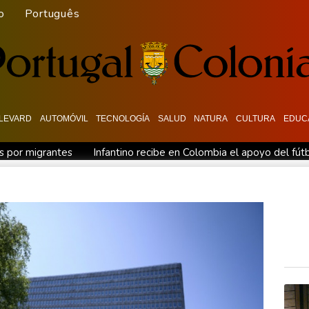
o
Português
LEVARD
AUTOMÓVIL
TECNOLOGÍA
SALUD
NATURA
CULTURA
EDUC
is por migrantes
Infantino recibe en Colombia el apoyo del fú
 Colombia
España lanza un ultimátum a Italia para que levante c
general de EEUU
Muere el productor William Orbit, que colabo
ues en una región petrolera
La OMS propone probar en RDC un
 en medio de la tensión con Irán
México y Perú restablecen sus