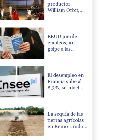
productor
William Orbit,
que colaboró con
Madonna en "Ray
of Light"
EEUU pierde
empleos, un
golpe a las
afirmaciones de
Trump sobre la
economía
El desempleo en
Francia sube al
8,3%, su nivel
más alto desde la
pandemia
La sequía de las
tierras agrícolas
en Reino Unido
amenaza la
seguridad