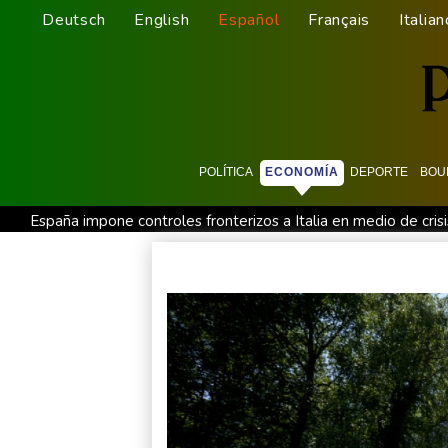
Deutsch
English
Español
Français
Italian
POLÍTICA
ECONOMÍA
DEPORTE
BOU
España impone controles fronterizos a Italia en medio de cris
De la Espriella: un millonario pro-Trump en la presidencia de
Exabogado de Trump listo para ser confirmado como fiscal 
Los rebeldes hutíes continúan su ofensiva en Yemen con ataq
Arabia Saudita, Pakistán y Turquía firman un pacto de defensa