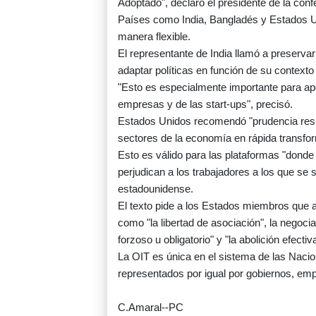
Adoptado", declaró el presidente de la conf
Países como India, Bangladés y Estados U
manera flexible.
El representante de India llamó a preservar
adaptar políticas en función de su context
"Esto es especialmente importante para ap
empresas y de las start-ups", precisó.
Estados Unidos recomendó "prudencia resp
sectores de la economía en rápida transfo
Esto es válido para las plataformas "dond
perjudican a los trabajadores a los que se
estadounidense.
El texto pide a los Estados miembros que
como "la libertad de asociación", la negocia
forzoso u obligatorio" y "la abolición efectiva 
La OIT es única en el sistema de las Nac
representados por igual por gobiernos, emp
C.Amaral--PC