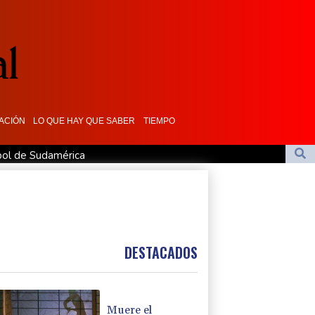
ACIÓN
LO QUE HAY QUE SABER
TIEMPO
tbol de Sudamérica
ontroles fronterizos
ró con Madonna en "Ray of Light"
a vacuna ya existente contra otra cepa del ébola
 relaciones diplomáticas tras una disputa por asilo
DESTACADOS
Muere el