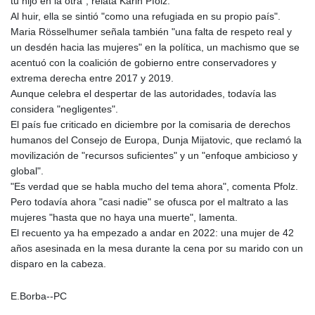
tu hijo en la otra", relata Karin Pfolz.
Al huir, ella se sintió "como una refugiada en su propio país".
Maria Rösselhumer señala también "una falta de respeto real y
un desdén hacia las mujeres" en la política, un machismo que se
acentuó con la coalición de gobierno entre conservadores y
extrema derecha entre 2017 y 2019.
Aunque celebra el despertar de las autoridades, todavía las
considera "negligentes".
El país fue criticado en diciembre por la comisaria de derechos
humanos del Consejo de Europa, Dunja Mijatovic, que reclamó la
movilización de "recursos suficientes" y un "enfoque ambicioso y
global".
"Es verdad que se habla mucho del tema ahora", comenta Pfolz.
Pero todavía ahora "casi nadie" se ofusca por el maltrato a las
mujeres "hasta que no haya una muerte", lamenta.
El recuento ya ha empezado a andar en 2022: una mujer de 42
años asesinada en la mesa durante la cena por su marido con un
disparo en la cabeza.
E.Borba--PC