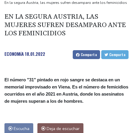
Abierto de Canadá
En la segura Austria, las mujeres sufren desamparo ante los feminicidios
Incendio sin tregua por octavo día en parque nacional de
EN LA SEGURA AUSTRIA, LAS
Indonesia
MUJERES SUFREN DESAMPARO ANTE
Miles marchan en Argentina en el día de San Cayetano, patrono
LOS FEMINICIDIOS
del pan y el trabajo
La rentable IA china agita la competencia de precios entre los
gigantes estadounidenses
ECONOMíA
18.01.2022
Comparta
Comparta
Europa se prepara para una caída de generación de energía
durante el eclipse solar
El número "31" pintado en rojo sangre se destaca en un
memorial improvisado en Viena. Es el número de femicidios
ocurridos en el año 2021 en Austria, donde los asesinatos
de mujeres superan a los de hombres.
Escucha
Deja de escuchar