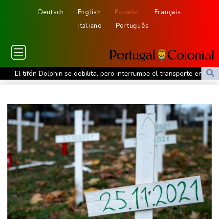
Deutsch
English
Español
Français
Italiano
Português
El tifón Dolphin se debilita, pero interrumpe el transporte en el
este de China
El sindicato de prensa venezolano denuncia una agresión a una
periodista en el inicio del diálogo político
La deforestación en la Amazonía brasileña registró un nuevo
récord mínimo
Tifón Dolphin se debilita pero interrumpe el transporte en el este
de China
Controlan el incendio que arrasó el sureste de Francia durante
18 días
Fonseca pierde y Latinoamérica se queda sin presencia en el