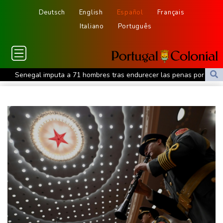
Deutsch
English
Español
Français
Italiano
Português
Senegal imputa a 71 hombres tras endurecer las penas por
homosexualidad
Taiwán asistirá este mes a la cumbre de líderes del Pacífico
Un ex primer ministro y aspirante presidencial francés presenta
una denuncia por sospecha de injerencia rusa
México vence a Estados Unidos y es campeón sub 20 de la
Concacaf
El cáncer del expresidente Joe Biden se ha extendido y es "muy
doloroso", revela su hijo
Robert Lewandowski y Chicago Fire se acercan a cuartos de la
Leagues Cup