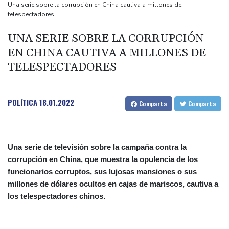
México cierra los Centrocaribes de 2026 en el primer lugar y con
Una serie sobre la corrupción en China cautiva a millones de
telespectadores
un récord de medallas
EEUU reanuda parcialmente la inspección de aguacates de
UNA SERIE SOBRE LA CORRUPCIÓN
México
EN CHINA CAUTIVA A MILLONES DE
El Rin, a punto de quedar dividido en dos en Alemania debido a
TELESPECTADORES
la sequía
Un exabogado de Trump, confirmado como fiscal general de
POLíTICA
18.01.2022
Comparta
Comparta
EEUU
Una serie de televisión sobre la campaña contra la
corrupción en China, que muestra la opulencia de los
funcionarios corruptos, sus lujosas mansiones o sus
millones de dólares ocultos en cajas de mariscos, cautiva a
los telespectadores chinos.