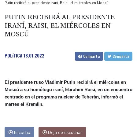
controles en la frontera
Putin recibirá al presidente iraní, Raisi, el miércoles en Moscú
Notre-Dame, Campos Elíseos y víctimas de abusos: la agenda del
PUTIN RECIBIRÁ AL PRESIDENTE
papa en Francia
IRANÍ, RAISI, EL MIÉRCOLES EN
El desempleo en Francia sube al 8,3%, su nivel más alto desde la
MOSCÚ
pandemia
El futbolista inglés Ivan Toney, acusado tras una agresión en una
discoteca
POLíTICA
18.01.2022
Comparta
Comparta
Cerca de 100 muertos en el noreste de India por las
inundaciones del monzón
El presidente ruso Vladimir Putin recibirá el miércoles en
Moscú a su homólogo iraní, Ebrahim Raisi, en un encuentro
centrado en el programa nuclear de Teherán, informó el
martes el Kremlin.
Escucha
Deja de escuchar