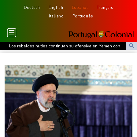
Deutsch
English
Español
Français
Italiano
Português
Los rebeldes hutíes continúan su ofensiva en Yemen con
ataques en una región petrolera
La OMS propone probar en RDC una vacuna ya existente contra
otra cepa del ébola
Arabia Saudita, Pakistán y Turquía firman un pacto de defensa
en medio de la tensión con Irán
México y Perú restablecen sus relaciones diplomáticas tras una
disputa por asilo
EEUU pierde empleos, un golpe a las afirmaciones de Trump
sobre la economía
España amenaza a Italia con "medidas" si no pone fin a los