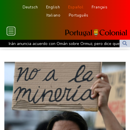
Deutsch
English
Español
Français
Italiano
Português
Irán anuncia acuerdo con Omán sobre Ormuz, pero dice que su
reapertura dependerá de EEUU
Alemania alerta sobre "nueva amenaza" tras incidente en
aeropuerto clave para envíos a Ucrania
La FIFA intenta superar su crisis con disculpas y "pleno apoyo" a
Infantino
Debilitado, Infantino organiza reunión de crisis en Marruecos
Los rebeldes hutíes de Yemen dicen haber atacado dos petrolero
sauditas
Debilitado, Infantino organizó reunión de crisis en Marruecos
Noosha Aubel: Klarar hon av Potsdams problem?