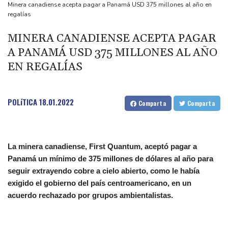
Noosha Aubel: Czy poradzi sobie z problemami Poczdamu?
Minera canadiense acepta pagar a Panamá USD 375 millones al año en
regalías
Noosha Aubel: Είναι σε θέση να αντιμετωπίσει τα προβλήματα
του Πότσδαμ;
MINERA CANADIENSE ACEPTA PAGAR
Noosha Aubel: Zvládne problémy Postupimi?
A PANAMÁ USD 375 MILLONES AL AÑO
EN REGALÍAS
POLíTICA
18.01.2022
Comparta
Comparta
La minera canadiense, First Quantum, aceptó pagar a
Panamá un mínimo de 375 millones de dólares al año para
seguir extrayendo cobre a cielo abierto, como le había
exigido el gobierno del país centroamericano, en un
acuerdo rechazado por grupos ambientalistas.