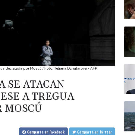
gua decretada por Moscú / Foto: Tetiana Dzhafarova - AFP
A SE ATACAN
ESE A TREGUA
R MOSCÚ
Comparta
en Facebook
Comparta
en Twitter