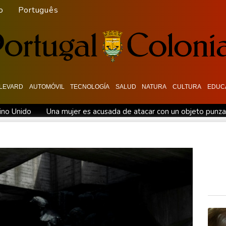
o
Português
LEVARD
AUTOMÓVIL
TECNOLOGÍA
SALUD
NATURA
CULTURA
EDUC
eino Unido
Una mujer es acusada de atacar con un objeto punz
grantes que llegó al enclave español de Ceuta
Rusia acusa a F
expertos de la ONU
La exembajadora de Ucrania en Estados Un
lsa
Suecia entregará a Ucrania un buque de la flota fantasma 
las elecciones
Los eclipses, una oportunidad para desentrañar 