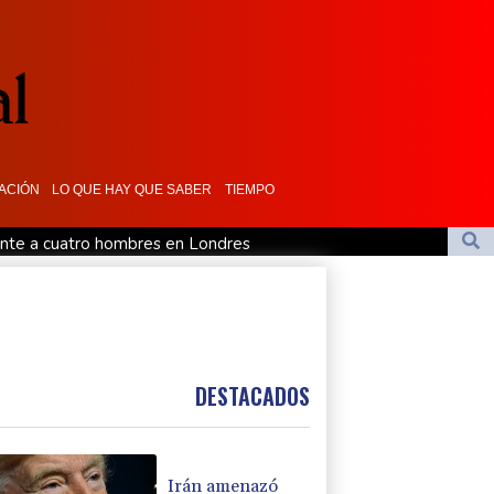
ACIÓN
LO QUE HAY QUE SABER
TIEMPO
ante a cuatro hombres en Londres
rancia de perseguir políticamente a la periodista Xenia Fedorova
idos, sospechosa de corrupción
rusa
los enigmas del Sol
DESTACADOS
Irán amenazó