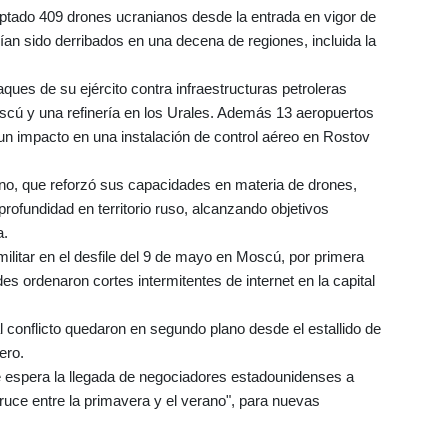
eptado 409 drones ucranianos desde la entrada en vigor de
ían sido derribados en una decena de regiones, incluida la
ques de su ejército contra infraestructuras petroleras
scú y una refinería en los Urales. Además 13 aeropuertos
 un impacto en una instalación de control aéreo en Rostov
ano, que reforzó sus capacidades en materia de drones,
rofundidad en territorio ruso, alcanzando objetivos
a.
litar en el desfile del 9 de mayo en Moscú, por primera
s ordenaron cortes intermitentes de internet en la capital
l conflicto quedaron en segundo plano desde el estallido de
ero.
e espera la llegada de negociadores estadounidenses a
uce entre la primavera y el verano", para nuevas