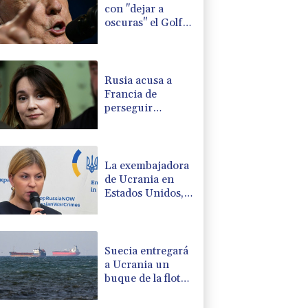
con "dejar a
oscuras" el Golfo
en caso de
ataques de EEUU
Rusia acusa a
Francia de
perseguir
políticamente a la
periodista Xenia
Fedorova
La exembajadora
de Ucrania en
Estados Unidos,
sospechosa de
corrupción
Suecia entregará
a Ucrania un
buque de la flota
fantasma rusa