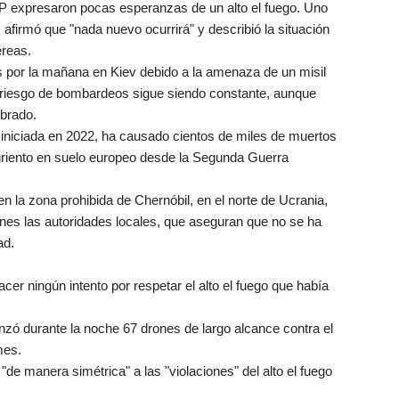
AFP expresaron pocas esperanzas de un alto el fuego. Uno
afirmó que "nada nuevo ocurrirá" y describió la situación
éreas.
s por la mañana en Kiev debido a la amenaza de un misil
El riesgo de bombardeos sigue siendo constante, aunque
brado.
 iniciada en 2022, ha causado cientos de miles de muertos
ngriento en suelo europeo desde la Segunda Guerra
en la zona prohibida de Chernóbil, en el norte de Ucrania,
ernes las autoridades locales, que aseguran que no se ha
ad.
er ningún intento por respetar el alto el fuego que había
zó durante la noche 67 drones de largo alcance contra el
mes.
de manera simétrica" a las "violaciones" del alto el fuego