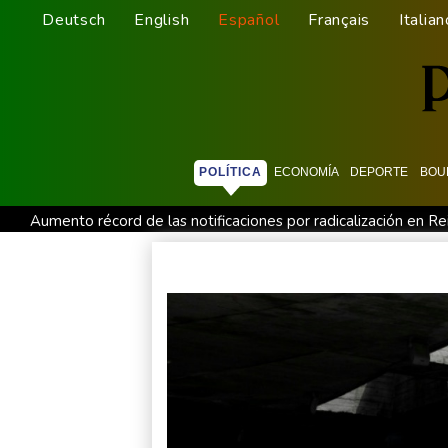
Deutsch
English
Español
Français
Italian
POLÍTICA
ECONOMÍA
DEPORTE
BOU
Aumento récord de las notificaciones por radicalización en R
Qué papel jugó la desinformación durante la última ola de mi
Cuba podría convertirse en una "Gaza silenciosa", advierten 
Uruguay anuncia a Diego Forlán como DT tras la salida de Bie
Tres claves de por qué Nicaragua llega al extremo de anular 