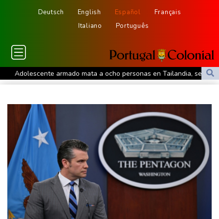
Deutsch
English
Español
Français
Italiano
Português
Adolescente armado mata a ocho personas en Tailandia, seis de
ellas en una escuela
Tras la reorganización militar, la revolución de los drones no para
en Ucrania
Al menos cuatro muertos y 15 heridos por tiroteo en una escuela
de Tailandia
Gobierno y oposición sostienen primer encuentro hacia una
transición política en Venezuela
Gobierno y oposición inician diálogo con miras a una transición
política en Venezuela
Infantino encuentra amparo en África ante la presión de la UEFA