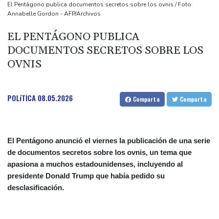
El Real Madrid zanja las especulaciones y renueva a Vinícius
El Pentágono publica documentos secretos sobre los ovnis / Foto:
Annabelle Gordon - AFP/Archivos
hasta 2032
Infantino bajo presión de la UEFA y la Conmebol
EL PENTÁGONO PUBLICA
Yan Diomandé, la nueva joya del Real Madrid vale 160 millones
DOCUMENTOS SECRETOS SOBRE LOS
de dólares
OVNIS
Muere bajo arresto domiciliario en Venezuela un preso político de
origen uruguayo
POLíTICA
08.05.2026
Comparta
Comparta
El Pentágono anunció el viernes la publicación de una serie
de documentos secretos sobre los ovnis, un tema que
apasiona a muchos estadounidenses, incluyendo al
presidente Donald Trump que había pedido su
desclasificación.