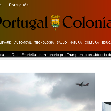
o
Português
LEVARD
AUTOMÓVIL
TECNOLOGÍA
SALUD
NATURA
CULTURA
EDUC
ica
De la Espriella: un millonario pro-Trump en la presidencia 
 fronterizos
Exabogado de Trump listo para ser confirmado co
en "Ray of Light"
Los rebeldes hutíes continúan su ofensiva 
ra otra cepa del ébola
Arabia Saudita, Pakistán y Turquía fir
a disputa por asilo
EEUU pierde empleos, un golpe a las afir