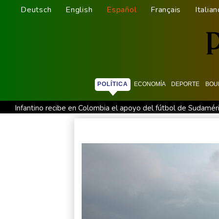
Deutsch
English
Español
Français
Italian
POLÍTICA
ECONOMÍA
DEPORTE
BOU
Infantino recibe en Colombia el apoyo del fútbol de Sudamér
España lanza un ultimátum a Italia para que levante controles
Muere el productor William Orbit, que colaboró con Madonna 
La OMS propone probar en RDC una vacuna ya existente cont
México y Perú restablecen sus relaciones diplomáticas tras un