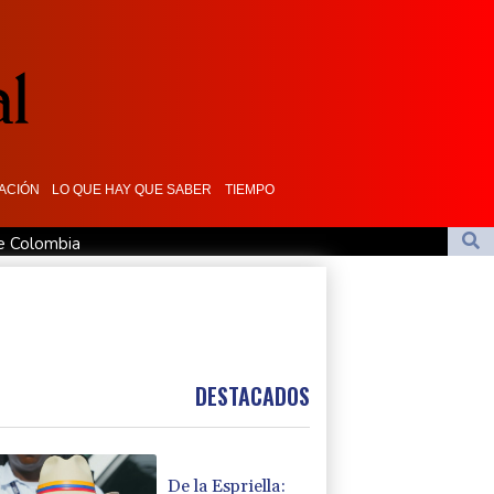
ACIÓN
LO QUE HAY QUE SABER
TIEMPO
de Colombia
mo fiscal general de EEUU
en Yemen con ataques en una región petrolera
man un pacto de defensa en medio de la tensión con Irán
maciones de Trump sobre la economía
DESTACADOS
De la Espriella: