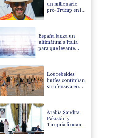
un millonario
pro-Trump en la
presidencia de
Colombia
España lanza un
ultimátum a Italia
para que levante
controles fronterizos
Los rebeldes
hutíes continúan
su ofensiva en
Yemen con
ataques en una
región petrolera
Arabia Saudita,
Pakistán y
Turquía firman
un pacto de
defensa en medio