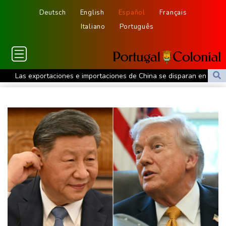
Deutsch
English
Español
Français
Italiano
Português
Las exportaciones e importaciones de China se disparan en julio
Países del Pacífico fracasan en lograr una declaración contra
una prueba misilística china
Partidos políticos españoles piden excluir a Marruecos de la
organización del Mundial de 2030
Manifestantes chocan con la policía en Argentina por un
proyecto de ley a favor de la propiedad privada
Un sospechoso de un incendio en el noroeste de EEUU confiesa
haber causado las llamas
La familia de una exjueza presa por causas políticas pide cerrar
su caso por una grave enfermedad