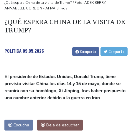
Los niños migrantes, en riesgo de sufrir abusos en las calles de
¿Qué espera China de la visita de Trump? / Foto: ADEK BERRY,
ANNABELLE GORDON - AFP/Archivos
Ceuta, alertan las oenegés
La sequía de las tierras agrícolas en Reino Unido amenaza la
¿QUÉ ESPERA CHINA DE LA VISITA DE
seguridad alimentaria
TRUMP?
Las ganancias de Petrobras se duplican por una producción
récord y los precios del petróleo
POLíTICA
09.05.2026
Comparta
Comparta
EEUU impone 15% a productos de polisilicio,
El presidente de Estados Unidos, Donald Trump, tiene
previsto visitar China los días 14 y 15 de mayo, donde se
reunirá con su homólogo, Xi Jinping, tras haber pospuesto
una cumbre anterior debido a la guerra en Irán.
Escucha
Deja de escuchar