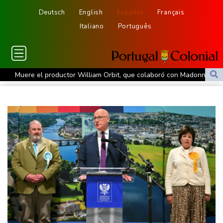
Deutsch
English
Español
Français
Italiano
Português
Muere el productor William Orbit, que colaboró con Madonna en
"Ray of Light"
Los rebeldes hutíes continúan su ofensiva en Yemen con
ataques en una región petrolera
La OMS propone probar en RDC una vacuna ya existente contra
otra cepa del ébola
Arabia Saudita, Pakistán y Turquía firman un pacto de defensa
en medio de la tensión con Irán
México y Perú restablecen sus relaciones diplomáticas tras una
disputa por asilo
EEUU pierde empleos, un golpe a las afirmaciones de Trump