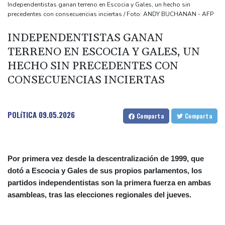
sobre la economía
Independentistas ganan terreno en Escocia y Gales, un hecho sin
precedentes con consecuencias inciertas / Foto: ANDY BUCHANAN - AFP
España amenaza a Italia con "medidas" si no pone fin a los
controles en la frontera
INDEPENDENTISTAS GANAN
Notre-Dame, Campos Elíseos y víctimas de abusos: la agenda del
TERRENO EN ESCOCIA Y GALES, UN
papa en Francia
HECHO SIN PRECEDENTES CON
El desempleo en Francia sube al 8,3%, su nivel más alto desde la
CONSECUENCIAS INCIERTAS
pandemia
El futbolista inglés Ivan Toney, acusado tras una agresión en una
POLíTICA
09.05.2026
Comparta
Comparta
discoteca
Por primera vez desde la descentralización de 1999, que
dotó a Escocia y Gales de sus propios parlamentos, los
partidos independentistas son la primera fuerza en ambas
asambleas, tras las elecciones regionales del jueves.