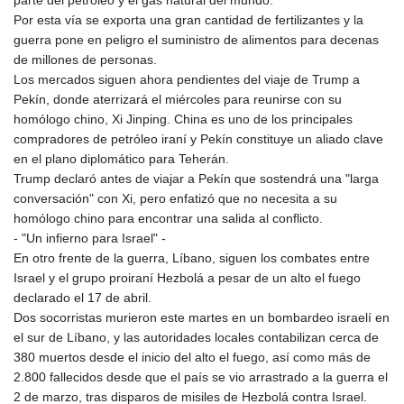
parte del petróleo y el gas natural del mundo.
Por esta vía se exporta una gran cantidad de fertilizantes y la
guerra pone en peligro el suministro de alimentos para decenas
de millones de personas.
Los mercados siguen ahora pendientes del viaje de Trump a
Pekín, donde aterrizará el miércoles para reunirse con su
homólogo chino, Xi Jinping. China es uno de los principales
compradores de petróleo iraní y Pekín constituye un aliado clave
en el plano diplomático para Teherán.
Trump declaró antes de viajar a Pekín que sostendrá una "larga
conversación" con Xi, pero enfatizó que no necesita a su
homólogo chino para encontrar una salida al conflicto.
- "Un infierno para Israel" -
En otro frente de la guerra, Líbano, siguen los combates entre
Israel y el grupo proiraní Hezbolá a pesar de un alto el fuego
declarado el 17 de abril.
Dos socorristas murieron este martes en un bombardeo israelí en
el sur de Líbano, y las autoridades locales contabilizan cerca de
380 muertos desde el inicio del alto el fuego, así como más de
2.800 fallecidos desde que el país se vio arrastrado a la guerra el
2 de marzo, tras disparos de misiles de Hezbolá contra Israel.