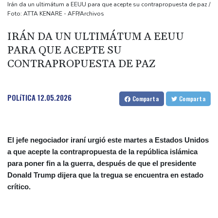
Noosha Aubel: Czy poradzi sobie z problemami Poczdamu?
Irán da un ultimátum a EEUU para que acepte su contrapropuesta de paz /
Foto: ATTA KENARE - AFP/Archivos
Noosha Aubel: Είναι σε θέση να αντιμετωπίσει τα προβλήματα
του Πότσδαμ;
IRÁN DA UN ULTIMÁTUM A EEUU
Noosha Aubel: Zvládne problémy Postupimi?
PARA QUE ACEPTE SU
CONTRAPROPUESTA DE PAZ
POLíTICA
12.05.2026
Comparta
Comparta
El jefe negociador iraní urgió este martes a Estados Unidos
a que acepte la contrapropuesta de la república islámica
para poner fin a la guerra, después de que el presidente
Donald Trump dijera que la tregua se encuentra en estado
crítico.