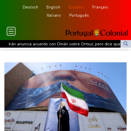
Deutsch
English
Español
Français
Italiano
Português
Irán anuncia acuerdo con Omán sobre Ormuz, pero dice que su
reapertura dependerá de EEUU
Alemania alerta sobre "nueva amenaza" tras incidente en
aeropuerto clave para envíos a Ucrania
La FIFA intenta superar su crisis con disculpas y "pleno apoyo" a
Infantino
Debilitado, Infantino organiza reunión de crisis en Marruecos
Los rebeldes hutíes de Yemen dicen haber atacado dos petrolero
sauditas
Debilitado, Infantino organizó reunión de crisis en Marruecos
Noosha Aubel: Klarar hon av Potsdams problem?