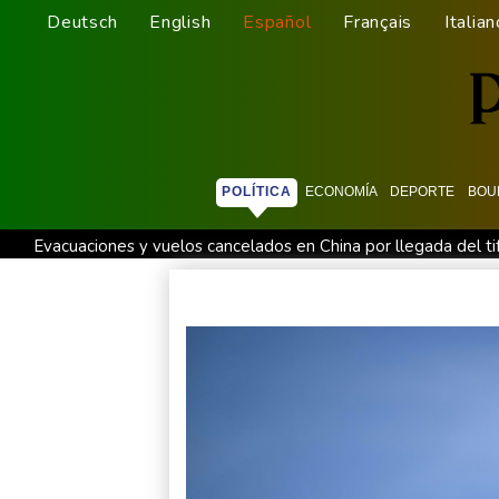
Deutsch
English
Español
Français
Italian
POLÍTICA
ECONOMÍA
DEPORTE
BOU
Evacuaciones y vuelos cancelados en China por llegada del ti
Irán afirma que Ormuz seguirá bloqueado hasta que EEUU ace
Irán plantea condiciones para la reapertura del estrecho de 
Llega Messi a Argentina para despedir a su padre Jorge tras
Erupción del Etna obliga a suspender llegadas a un aeropuerto