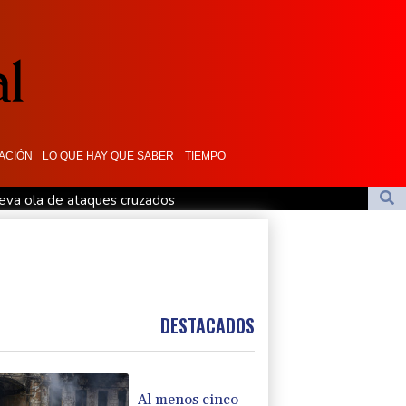
ACIÓN
LO QUE HAY QUE SABER
TIEMPO
ueva ola de ataques cruzados
s y paisajes en Afganistán
l tifón Dolphin
tado para socavar a su presidente"
osión de un dron en su territorio
DESTACADOS
Al menos cinco