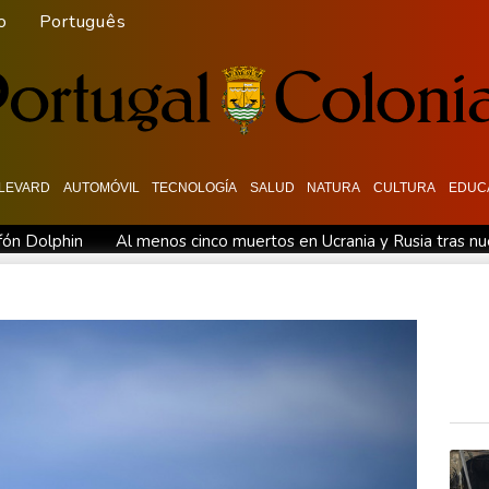
o
Português
LEVARD
AUTOMÓVIL
TECNOLOGÍA
SALUD
NATURA
CULTURA
EDUC
fón Dolphin
Al menos cinco muertos en Ucrania y Rusia tras n
pte "todas" sus condiciones
La fiebre del oro transforma vida
Ormuz
Evacuaciones y vuelos cancelados en China al acercarse e
 su muerte
La FIFA contraataca y denuncia "un esfuerzo concer
 de Sicilia
Bulgaria convoca al embajador de Ucrania tras expl