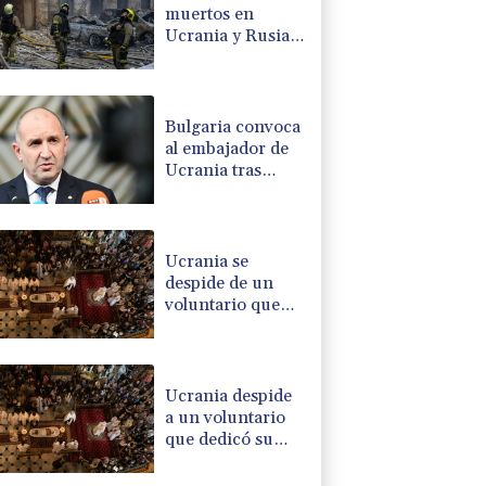
muertos en
Ucrania y Rusia
tras nueva ola de
ataques cruzados
Bulgaria convoca
al embajador de
Ucrania tras
explosión de un
dron en su
territorio
Ucrania se
despide de un
voluntario que
dedicó su vida a
rescatar a los
muertos
Ucrania despide
a un voluntario
que dedicó su
vida a rescatar a
los muertos