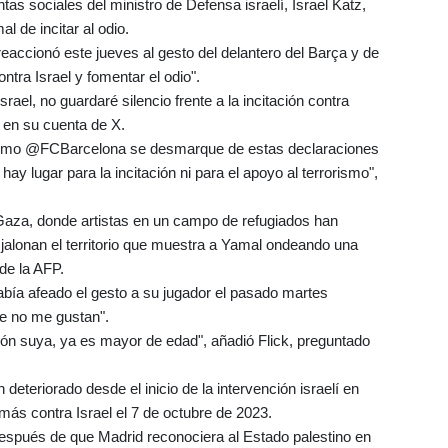
as sociales del ministro de Defensa israelí, Israel Katz,
 de incitar al odio.
 reaccionó este jueves al gesto del delantero del Barça y de
ntra Israel y fomentar el odio".
ael, no guardaré silencio frente a la incitación contra
z en su cuenta de X.
como @FCBarcelona se desmarque de estas declaraciones
ay lugar para la incitación ni para el apoyo al terrorismo",
Gaza, donde artistas en un campo de refugiados han
jalonan el territorio que muestra a Yamal ondeando una
de la AFP.
había afeado el gesto a su jugador el pasado martes
e no me gustan".
sión suya, ya es mayor de edad", añadió Flick, preguntado
deteriorado desde el inicio de la intervención israelí en
s contra Israel el 7 de octubre de 2023.
después de que Madrid reconociera al Estado palestino en