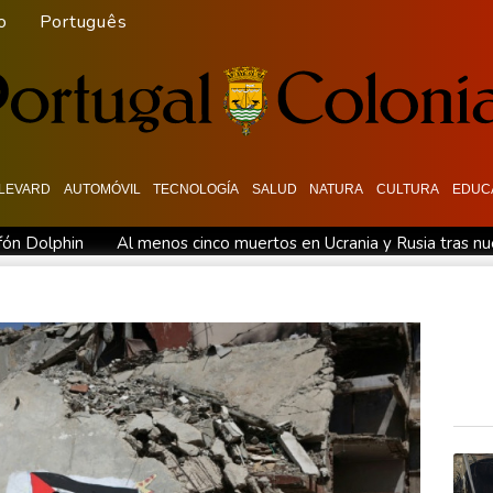
o
Português
LEVARD
AUTOMÓVIL
TECNOLOGÍA
SALUD
NATURA
CULTURA
EDUC
fón Dolphin
Al menos cinco muertos en Ucrania y Rusia tras n
pte "todas" sus condiciones
La fiebre del oro transforma vida
Ormuz
Evacuaciones y vuelos cancelados en China al acercarse e
 su muerte
La FIFA contraataca y denuncia "un esfuerzo concer
 de Sicilia
Bulgaria convoca al embajador de Ucrania tras expl