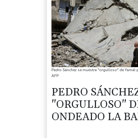
Pedro Sánchez se muestra "orgulloso" de Yamal p
AFP
PEDRO SÁNCHEZ
"ORGULLOSO" D
ONDEADO LA BA