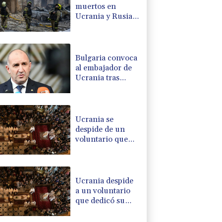
muertos en
Ucrania y Rusia
tras nueva ola de
ataques cruzados
Bulgaria convoca
al embajador de
Ucrania tras
explosión de un
dron en su
territorio
Ucrania se
despide de un
voluntario que
dedicó su vida a
rescatar a los
muertos
Ucrania despide
a un voluntario
que dedicó su
vida a rescatar a
los muertos