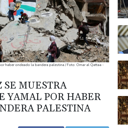
or haber ondeado la bandera palestina / Foto: Omar al Qattaa -
 SE MUESTRA
E YAMAL POR HABER
NDERA PALESTINA