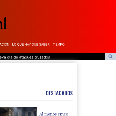
ACIÓN
LO QUE HAY QUE SABER
TIEMPO
ueva ola de ataques cruzados
s y paisajes en Afganistán
l tifón Dolphin
tado para socavar a su presidente"
osión de un dron en su territorio
DESTACADOS
Al menos cinco