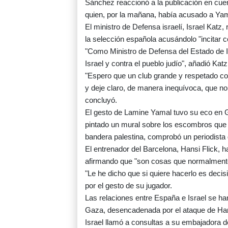
Sánchez reaccionó a la publicación en cuent
quien, por la mañana, había acusado a Yamal
El ministro de Defensa israelí, Israel Katz,
la selección española acusándolo "incitar co
"Como Ministro de Defensa del Estado de Isr
Israel y contra el pueblo judío", añadió Kat
"Espero que un club grande y respetado 
y deje claro, de manera inequívoca, que no h
concluyó.
El gesto de Lamine Yamal tuvo su eco en 
pintado un mural sobre los escombros que 
bandera palestina, comprobó un periodista 
El entrenador del Barcelona, Hansi Flick, 
afirmando que "son cosas que normalment
"Le he dicho que si quiere hacerlo es deci
por el gesto de su jugador.
Las relaciones entre España e Israel se han 
Gaza, desencadenada por el ataque de Hamá
Israel llamó a consultas a su embajadora 