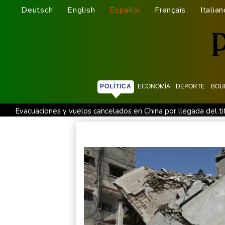
Deutsch
English
Español
Français
Italian
POLÍTICA
ECONOMÍA
DEPORTE
BOU
Evacuaciones y vuelos cancelados en China por llegada del ti
Irán afirma que Ormuz seguirá bloqueado hasta que EEUU ace
Irán plantea condiciones para la reapertura del estrecho de 
Llega Messi a Argentina para despedir a su padre Jorge tras
Erupción del Etna obliga a suspender llegadas a un aeropuerto