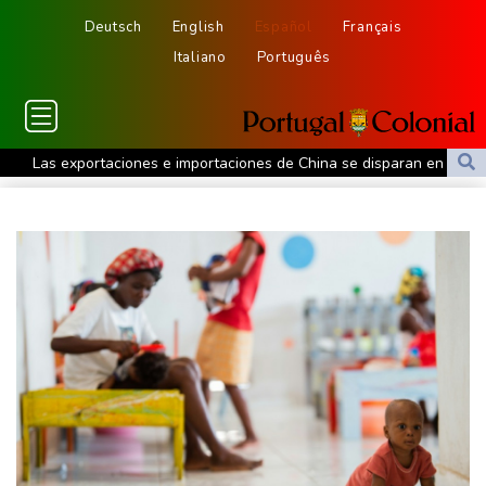
Deutsch
English
Español
Français
Italiano
Português
Las exportaciones e importaciones de China se disparan en julio
Países del Pacífico fracasan en lograr una declaración contra
una prueba misilística china
Partidos políticos españoles piden excluir a Marruecos de la
organización del Mundial de 2030
Manifestantes chocan con la policía en Argentina por un
proyecto de ley a favor de la propiedad privada
Un sospechoso de un incendio en el noroeste de EEUU confiesa
haber causado las llamas
La familia de una exjueza presa por causas políticas pide cerrar
su caso por una grave enfermedad