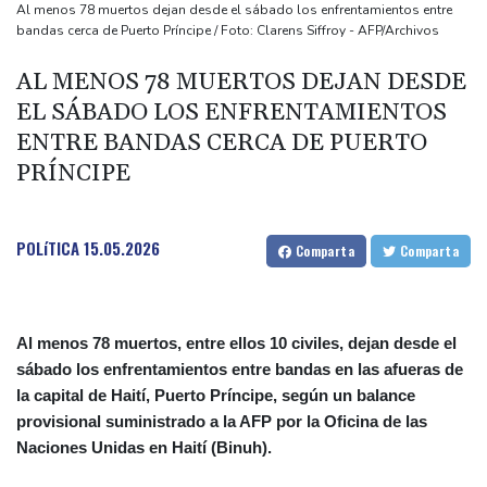
Los niños migrantes, en riesgo de sufrir abusos en las calles de
Al menos 78 muertos dejan desde el sábado los enfrentamientos entre
bandas cerca de Puerto Príncipe / Foto: Clarens Siffroy - AFP/Archivos
Ceuta, alertan las oenegés
La sequía de las tierras agrícolas en Reino Unido amenaza la
AL MENOS 78 MUERTOS DEJAN DESDE
seguridad alimentaria
EL SÁBADO LOS ENFRENTAMIENTOS
Las ganancias de Petrobras se duplican por una producción
ENTRE BANDAS CERCA DE PUERTO
récord y los precios del petróleo
PRÍNCIPE
EEUU impone 15% a productos de polisilicio,
POLíTICA
15.05.2026
Comparta
Comparta
Al menos 78 muertos, entre ellos 10 civiles, dejan desde el
sábado los enfrentamientos entre bandas en las afueras de
la capital de Haití, Puerto Príncipe, según un balance
provisional suministrado a la AFP por la Oficina de las
Naciones Unidas en Haití (Binuh).