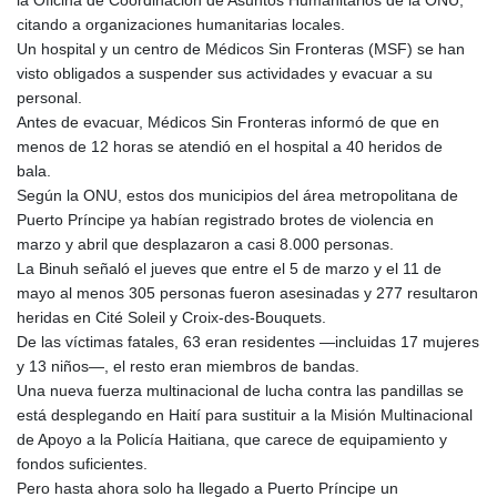
la Oficina de Coordinación de Asuntos Humanitarios de la ONU,
citando a organizaciones humanitarias locales.
Un hospital y un centro de Médicos Sin Fronteras (MSF) se han
visto obligados a suspender sus actividades y evacuar a su
personal.
Antes de evacuar, Médicos Sin Fronteras informó de que en
menos de 12 horas se atendió en el hospital a 40 heridos de
bala.
Según la ONU, estos dos municipios del área metropolitana de
Puerto Príncipe ya habían registrado brotes de violencia en
marzo y abril que desplazaron a casi 8.000 personas.
La Binuh señaló el jueves que entre el 5 de marzo y el 11 de
mayo al menos 305 personas fueron asesinadas y 277 resultaron
heridas en Cité Soleil y Croix-des-Bouquets.
De las víctimas fatales, 63 eran residentes —incluidas 17 mujeres
y 13 niños—, el resto eran miembros de bandas.
Una nueva fuerza multinacional de lucha contra las pandillas se
está desplegando en Haití para sustituir a la Misión Multinacional
de Apoyo a la Policía Haitiana, que carece de equipamiento y
fondos suficientes.
Pero hasta ahora solo ha llegado a Puerto Príncipe un