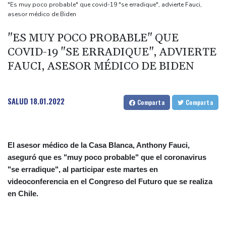
por fuertes vientos
"Es muy poco probable" que covid-19 "se erradique", advierte Fauci,
asesor médico de Biden
Tribunal ruso prohíbe al único partido antiguerra participar en
elecciones parlamentarias
"ES MUY POCO PROBABLE" QUE
Innes FitzGerald, "la Greta Thunberg del atletismo", altavoz en el
COVID-19 "SE ERRADIQUE", ADVIERTE
Europeo por la causa ambiental
FAUCI, ASESOR MÉDICO DE BIDEN
Una muñeca sexual es "confundida" con una víctima de
asesinato en Australia
SALUD
18.01.2022
Comparta
Comparta
Una ONG denuncia el secuestro de un jefe indígena en
Venezuela por disidencias de las FARC
El asesor médico de la Casa Blanca, Anthony Fauci,
aseguró que es "muy poco probable" que el coronavirus
"se erradique", al participar este martes en
videoconferencia en el Congreso del Futuro que se realiza
en Chile.