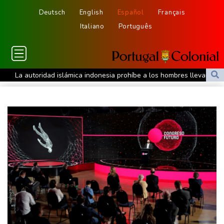
Deutsch
English
Español
Français
Italiano
Português
La autoridad islámica indonesia prohíbe a los hombres llevar
"ropa femenina" para celebrar la independencia
Julio de 2026 fue el mes más cálido de los registros en España,
empatado con el de 2022
Irán ve en el acuerdo entre Arabia Saudita, Pakistán y Turquía un
"cambio de percepción" hacia EEUU
Un julio de calor récord en regiones donde viven 900 millones de
personas (análisis AFP)
Arrancó el juicio por el asesinato del rapero Tupac Shakur, 30
años después
Grecia lucha contra un nuevo incendio cerca de Atenas avivado