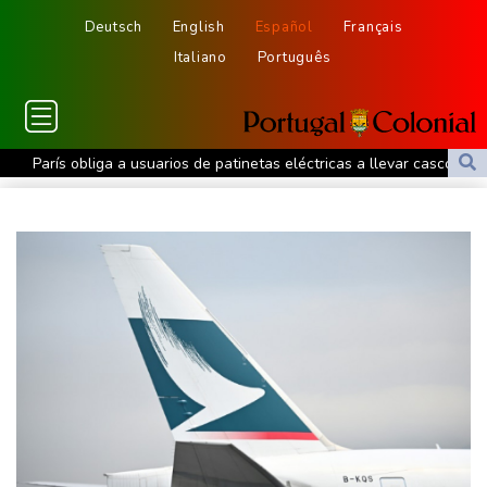
Deutsch
English
Español
Français
Italiano
Português
París obliga a usuarios de patinetas eléctricas a llevar casco
ante aumento de lesiones
Muere el padre de Lionel Messi a los 68 años
Apple y OpenAI escalan su batalla legal por robo de secretos
comerciales
Ucrania se despide de un voluntario que dedicó su vida a
rescatar a los muertos
Canadá trata de adaptarse a un futuro de incendios forestales
Ucrania despide a un voluntario que dedicó su vida a rescatar a
los muertos
Un dron entra en Bulgaria y estalla cerca de un gasoducto en la