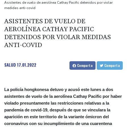
frontera con Rumania
Asistentes de vuelo de aerolínea Cathay Pacific detenidos por violar
medidas anti-covid
El burrito causa indigestión en el partido de Trump
Comienza la vendimia en la región francesa de Borgoña, un
ASISTENTES DE VUELO DE
nuevo récord de precocidad
AEROLÍNEA CATHAY PACIFIC
Exabogado de Trump confirmado como fiscal general de EEUU
DETENIDOS POR VIOLAR MEDIDAS
ANTI-COVID
SALUD
17.01.2022
Comparta
Comparta
La policía hongkonesa detuvo y acusó este lunes a dos
asistentes de vuelo de la aerolínea Cathay Pacific por haber
violado presuntamente las restricciones relativas a la
pandemia de covid-19, después de que se vinculara la
aparición en este territorio de la variante ómicron del
coronavirus con su incumplimiento de una cuarentena