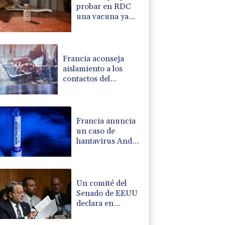
probar en RDC
una vacuna ya
existente contra
otra cepa del
ébola
Francia aconseja
aislamiento a los
contactos del
francoargentino
positivo en
hantavirus
Francia anuncia
un caso de
hantavirus Andes
en un turista
franco-argentino
Un comité del
Senado de EEUU
declara en
desacato al ex
responsable de la