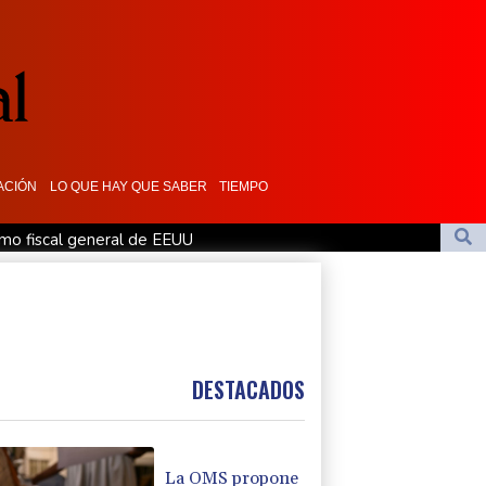
ACIÓN
LO QUE HAY QUE SABER
TIEMPO
mo fiscal general de EEUU
en Yemen con ataques en una región petrolera
man un pacto de defensa en medio de la tensión con Irán
maciones de Trump sobre la economía
de abusos: la agenda del papa en Francia
DESTACADOS
La OMS propone