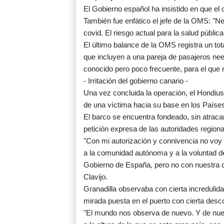
El Gobierno español ha insistido en que el 
También fue enfático el jefe de la OMS: "N
covid. El riesgo actual para la salud públic
El último balance de la OMS registra un t
que incluyen a una pareja de pasajeros nee
conocido pero poco frecuente, para el que 
- Irritación del gobierno canario -
Una vez concluida la operación, el Hondius 
de una víctima hacia su base en los Paíse
El barco se encuentra fondeado, sin atracar,
petición expresa de las autoridades regiona
"Con mi autorización y connivencia no voy a 
a la comunidad autónoma y a la voluntad de 
Gobierno de España, pero no con nuestra c
Clavijo.
Granadilla observaba con cierta incredulid
mirada puesta en el puerto con cierta desc
"El mundo nos observa de nuevo. Y de nue