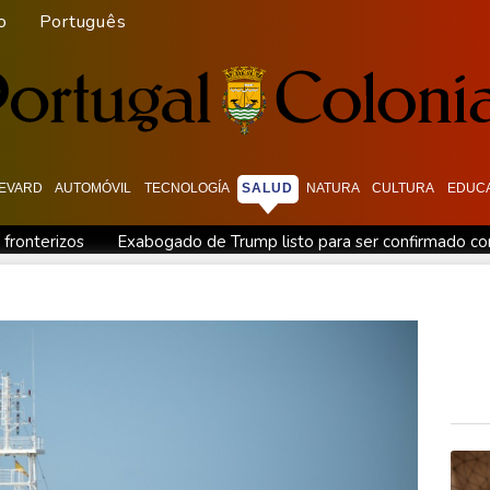
o
Português
EVARD
AUTOMÓVIL
TECNOLOGÍA
SALUD
NATURA
CULTURA
EDUC
 fronterizos
Exabogado de Trump listo para ser confirmado co
en "Ray of Light"
Los rebeldes hutíes continúan su ofensiva 
ra otra cepa del ébola
Arabia Saudita, Pakistán y Turquía fir
a disputa por asilo
EEUU pierde empleos, un golpe a las afir
troles en la frontera
Notre-Dame, Campos Elíseos y víctimas 