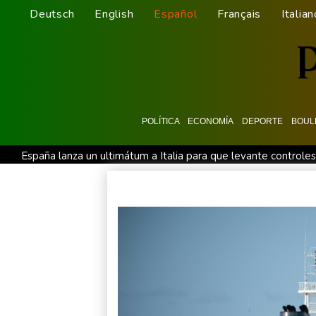
Deutsch
English
Español
Français
Italian
POLÍTICA
ECONOMÍA
DEPORTE
BOUL
España lanza un ultimátum a Italia para que levante controles
Muere el productor William Orbit, que colaboró con Madonna 
La OMS propone probar en RDC una vacuna ya existente cont
México y Perú restablecen sus relaciones diplomáticas tras un
España amenaza a Italia con "medidas" si no pone fin a los con