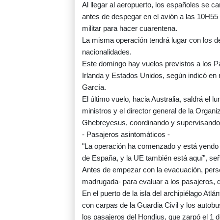
Al llegar al aeropuerto, los españoles se c
antes de despegar en el avión a las 10H55
militar para hacer cuarentena.
La misma operación tendrá lugar con los d
nacionalidades.
Este domingo hay vuelos previstos a los Pa
Irlanda y Estados Unidos, según indicó en 
García.
El último vuelo, hacia Australia, saldrá el l
ministros y el director general de la Org
Ghebreyesus, coordinando y supervisando 
- Pasajeros asintomáticos -
"La operación ha comenzado y está yendo 
de España, y la UE también está aquí", s
Antes de empezar con la evacuación, person
madrugada- para evaluar a los pasajeros, 
En el puerto de la isla del archipiélago Atl
con carpas de la Guardia Civil y los autob
los pasajeros del Hondius, que zarpó el 1 d