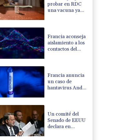
probar en RDC
una vacuna ya
existente contra
otra cepa del
ébola
Francia aconseja
aislamiento a los
contactos del
francoargentino
positivo en
hantavirus
Francia anuncia
un caso de
hantavirus Andes
en un turista
franco-argentino
Un comité del
Senado de EEUU
declara en
desacato al ex
responsable de la