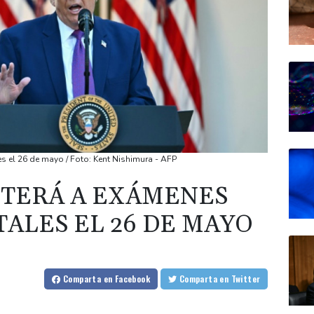
 el 26 de mayo / Foto: Kent Nishimura - AFP
ETERÁ A EXÁMENES
ALES EL 26 DE MAYO
Comparta
en Facebook
Comparta
en Twitter