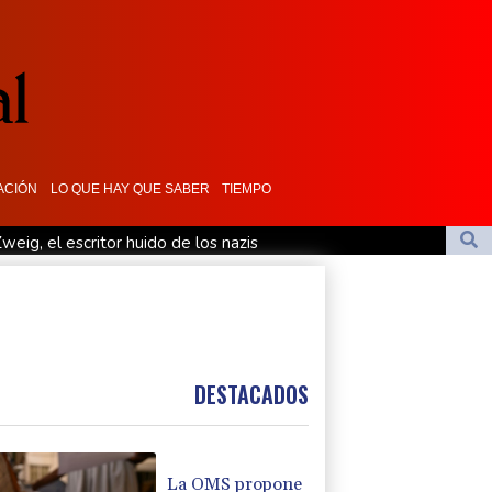
ACIÓN
LO QUE HAY QUE SABER
TIEMPO
weig, el escritor huido de los nazis
vo presidente de Colombia
n medio de crisis por migrantes
de Colombia
mo fiscal general de EEUU
DESTACADOS
La OMS propone