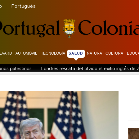
o
Português
EVARD
AUTOMÓVIL
TECNOLOGÍA
SALUD
NATURA
CULTURA
EDUC
ianos palestinos
Londres rescata del olvido el exilio inglés de Z
 Costa Rica
De la Espriella: un showman pro-Trump es el nue
rolera de Yemen
España impone controles fronterizos a Italia e
ica
De la Espriella: un millonario pro-Trump en la presidencia 
 fronterizos
Exabogado de Trump listo para ser confirmado co