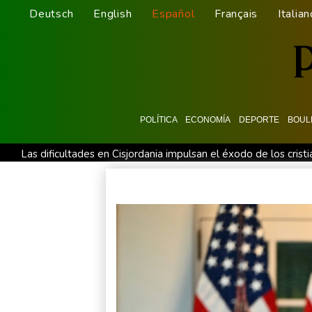
Deutsch
English
Español
Français
Italian
POLÍTICA
ECONOMÍA
DEPORTE
BOUL
Las dificultades en Cisjordania impulsan el éxodo de los crist
Nocturna y cafetera, la nueva especie de rana descubierta en
Ataques de rebeldes hutíes dejan 10 muertos en región pet
Infantino recibe en Colombia el apoyo del fútbol de Sudamér
España lanza un ultimátum a Italia para que levante controles