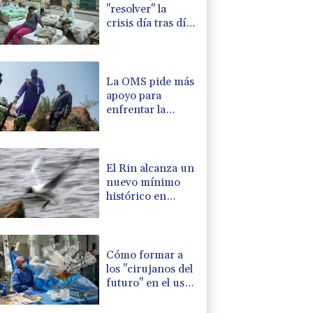
"resolver" la
crisis día tras día
pasa factura
La OMS pide más
apoyo para
enfrentar la
epidemia de
ébola en RD
Congo
El Rin alcanza un
nuevo mínimo
histórico en
Colonia debido a
la sequía en
Alemania
Cómo formar a
los "cirujanos del
futuro" en el uso
de robots