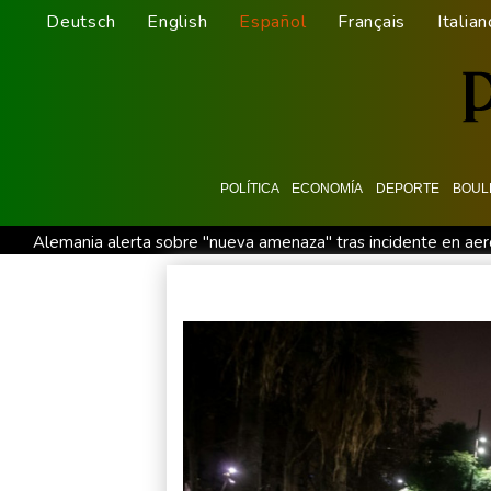
Deutsch
English
Español
Français
Italian
POLÍTICA
ECONOMÍA
DEPORTE
BOUL
Alemania alerta sobre "nueva amenaza" tras incidente en aer
Debilitado, Infantino organiza reunión de crisis en Marruecos
Debilitado, Infantino organizó reunión de crisis en Marruecos
Noosha Aubel: Είναι σε θέση να αντιμετωπίσει τα προβλήματα