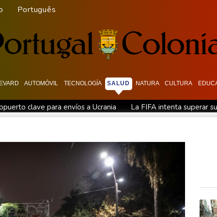
o
Português
EVARD
AUTOMÓVIL
TECNOLOGÍA
SALUD
NATURA
CULTURA
EDUC
opuerto clave para envíos a Ucrania
La FIFA intenta superar su
Los rebeldes hutíes de Yemen dicen haber atacado dos petrol
Noosha Aubel: Klarar hon av Potsdams problem?
Noosha A
 του Πότσδαμ;
Noosha Aubel: Zvládne problémy Postupimi?