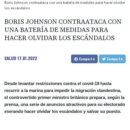
Latinoamérica
Boris Johnson contraataca con una batería de medidas para hacer olvidar
los escándalos
La estrella del esquí suizo Lara Gut-Behrami anuncia su retiro
La presencia de pumas reduce las colisiones de vehículos con
BORIS JOHNSON CONTRAATACA CON
ciervos
UNA BATERÍA DE MEDIDAS PARA
EEUU asigna nuevos fondos para la lucha contra el ébola
HACER OLVIDAR LOS ESCÁNDALOS
SALUD
17.01.2022
Comparta
Comparta
Desde levantar restricciones contra el covid-19 hasta
recurrir a la marina para impedir la migración clandestina,
el controvertido primer ministro británico prepara, según la
prensa, una serie de anuncios atractivos para su electorado
eserando hacer olvidar los escándalos y salvar su puesto.