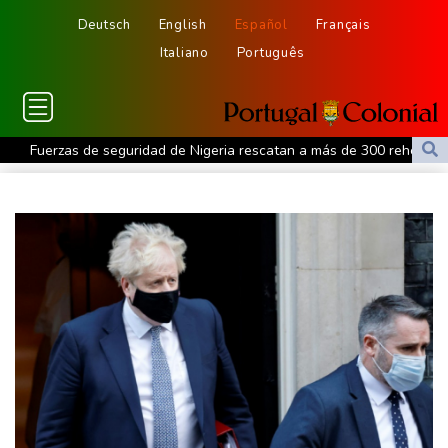
Deutsch
English
Español
Français
Italiano
Português
Fuerzas de seguridad de Nigeria rescatan a más de 300 rehenes
Alemania alerta sobre una "nueva amenaza" tras un incidente en
un aeropuerto clave para los envíos a Ucrania
Finaliza la erupción del volcán de Fuego en Guatemala, que forzó
a una evacuación masiva
EEUU suspende importaciones de aguacate por una alerta de
violencia en México
El Newcastle designa a Matthias Jaissle como nuevo entrenador
Imputan al hombre armado detenido en el campo de golf de
Trump en California
Sheinbaum pide incluir a México en la visita papal a