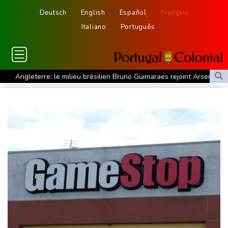
Deutsch
English
Español
Français
Italiano
Português
Angleterre: le milieu brésilien Bruno Guimaraes rejoint Arsenal
Tour de France: la lauréate sortante Pauline Ferrand-Prévot
abandonne avant la 8e étape
Violences sexuelles sur mineurs : le gouvernement se penche
sur les défaillances des enquêtes
A Kiev, dernier adieu à un bénévole qui a consacré sa vie aux
morts
Euro d'athlétisme: Duplantis, Werro, Jacobs, les stars à suivre à
Birmingham
Violences sexuelles sur mineurs: un courrier de Darmanin pointe
les défaillances des enquêtes