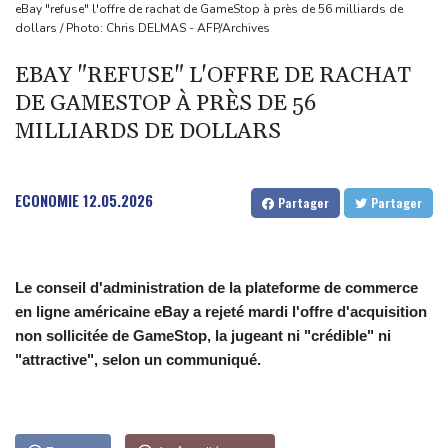
Le Sénat américain approuve la nomination de Todd Blanche
eBay "refuse" l'offre de rachat de GameStop à près de 56 milliards de
dollars / Photo: Chris DELMAS - AFP/Archives
comme ministre de la Justice
Zelensky en Serbie pour sa première visite chez cet allié de
EBAY "REFUSE" L'OFFRE DE RACHAT
Moscou
DE GAMESTOP À PRÈS DE 56
Vin: une étude sur sept siècles montre les ravages du
MILLIARDS DE DOLLARS
dérèglement climatique
En Hongrie, l'attente et le doute dans l'audiovisuel public après
ECONOMIE
12.05.2026
Partager
Partager
un mois sans JT
Le conseil d'administration de la plateforme de commerce
en ligne américaine eBay a rejeté mardi l'offre d'acquisition
non sollicitée de GameStop, la jugeant ni "crédible" ni
"attractive", selon un communiqué.