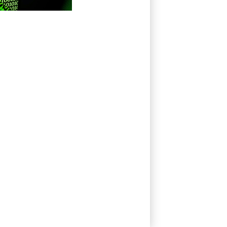
par l'IA, dominé
par Anthropic et
OpenAI