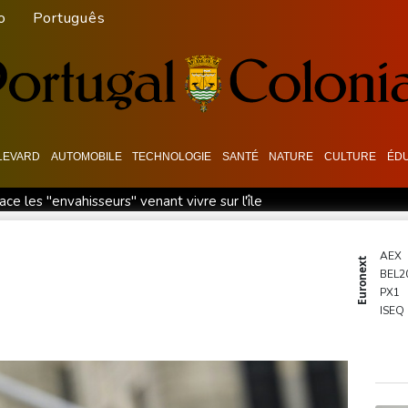
o
Português
LEVARD
AUTOMOBILE
TECHNOLOGIE
SANTÉ
NATURE
CULTURE
ÉDU
e les "envahisseurs" venant vivre sur l'île
à 32 ans de défier le temps
Après cinq mois de guerre, des Iran
 d'une cérémonie pour la liberté de la presse
Guatemala: fin d
AEX
Euronext
BEL2
s
Paris vole vers des Everests boursiers en attendant un acco
PX1
tats-Unis
Meta se lance sur le marché des logiciels écrits par 
ISEQ
OSE
 les médias traditionnels
PSI20
ENTE
BIOT
N150