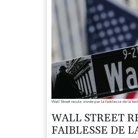
Wall Street recule, minée par la faiblesse de la 
WALL STREET R
FAIBLESSE DE L