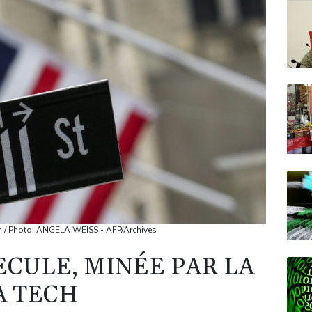
tech / Photo: ANGELA WEISS - AFP/Archives
ECULE, MINÉE PAR LA
A TECH