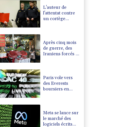
L'auteur de
l'attentat contre
un cortège
syndical à
Munich
condamné à la
prison à
Après cinq mois
perpétuité
de guerre, des
Iraniens forcés à
des sacrifices au
quotidien
Paris vole vers
des Everests
boursiers en
attendant un
accord pour
Ormuz
Meta se lance sur
le marché des
logiciels écrits