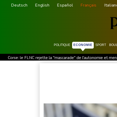
Deutsch
English
Español
Français
Italian
POLITIQUE
ECONOMIE
SPORT
BOU
Corse: le FLNC rejette la "mascarade" de l'autonomie et menac
Euro de natation: Sjöström, de retour de maternité, continue 
Une photojournaliste de l'AFP blessée par Israël honorée lors
Le Rhin s'assèche, l'industrie allemande en quête de solution
Venezuela: la gauche se fissure face à la proximité avec les E
La fronde de la jeunesse indienne révèle une défiance envers