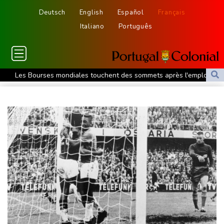
Deutsch
English
Español
Français
Italiano
Português
Les Bourses mondiales touchent des sommets après l'emploi
américain
Yémen: nouvelles attaques meurtrières des rebelles houthis
dans une région pétrolifère
Tour de France: Niewiadoma, géante de Provence
La Bourse de Paris termine en hausse et poursuit sa course aux
records
Tour de France: Niewiadoma s'impose au sommet du Ventoux et
endosse le maillot jaune
Canicules et sécheresse : un été de pertes et de désespoir pour
l'agriculture