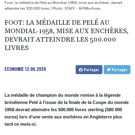
Culottes menstruelles : les règles du remboursement précisées
Foot: la médaille de Pelé au Mondial-1958, mise aux enchères, devrait
atteindre les 500.000 livres / Photo: STAFF - AFP/Archives
En Thaïlande, "choc" et "incrédulité" dans un lycée après une
fusillade mortelle
FOOT: LA MÉDAILLE DE PELÉ AU
Emploi américain moins bon que prévu, les Bourses en hausse
MONDIAL-1958, MISE AUX ENCHÈRES,
Dans les ruines de Gaza, la laborieuse renaissance de
DEVRAIT ATTEINDRE LES 500.000
l'apiculture sur les toits
LIVRES
ECONOMIE
12.06.2026
Partager
Partager
La médaille de champion du monde remise à la légende
brésilienne Pelé à l'issue de la finale de la Coupe du monde
1958 devrait atteindre les 500.000 livres sterling (580 000
euros) lors d'une vente aux enchères en Angleterre plus
tard ce mois-ci.