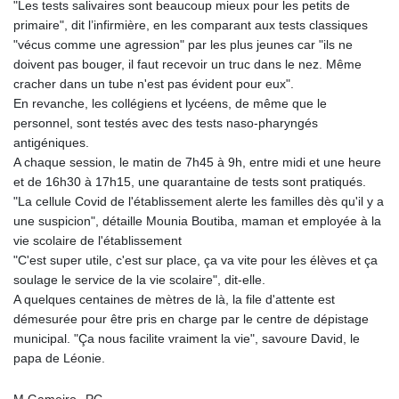
"Les tests salivaires sont beaucoup mieux pour les petits de
primaire", dit l’infirmière, en les comparant aux tests classiques
"vécus comme une agression" par les plus jeunes car "ils ne
doivent pas bouger, il faut recevoir un truc dans le nez. Même
cracher dans un tube n'est pas évident pour eux".
En revanche, les collégiens et lycéens, de même que le
personnel, sont testés avec des tests naso-pharyngés
antigéniques.
A chaque session, le matin de 7h45 à 9h, entre midi et une heure
et de 16h30 à 17h15, une quarantaine de tests sont pratiqués.
"La cellule Covid de l'établissement alerte les familles dès qu'il y a
une suspicion", détaille Mounia Boutiba, maman et employée à la
vie scolaire de l'établissement
"C'est super utile, c'est sur place, ça va vite pour les élèves et ça
soulage le service de la vie scolaire", dit-elle.
A quelques centaines de mètres de là, la file d'attente est
démesurée pour être pris en charge par le centre de dépistage
municipal. "Ça nous facilite vraiment la vie", savoure David, le
papa de Léonie.
M.Gameiro--PC