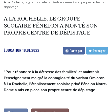
Masters 1000 de Montréal: le tenant du titre Shelton en quarts
A La Rochelle, le groupe scolaire Fénelon a monté son propre centre de
dépistage
Climatisation, volets, arbres: les canicules à répétition s'invitent
dans la recherche de logement
A LA ROCHELLE, LE GROUPE
WTA 1000 de Toronto: Rybakina, Gauff et Osaka en quarts
SCOLAIRE FÉNELON A MONTÉ SON
PROPRE CENTRE DE DÉPISTAGE
ÉDUCATION
18.01.2022
Partager
Partager
"Pour répondre à la détresse des familles" et maintenir
l'enseignement malgré la contagiosité du variant Omicron,
à La Rochelle, l'établissement scolaire privé Fénelon Notre-
Dame a mis en place son propre centre de dépistage.