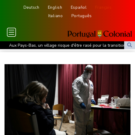
Deutsch
English
Español
Français
Italiano
Português
Aux Pays-Bas, un village risque d'être rasé pour la transition
énergétique
Chine : le typhon Dolphin provoque de fortes pluies mais
s'affaiblit
"Progression lente" du feu dans la Drôme, celui en Lozère fixé
Canada: une octogénaire meurt dans un vaste feu de forêt dans
l'ouest
Chaleur record en Europe de l'Ouest pour le début de l'été 2026
En Zambie, le bilan économique du président "HH" à l'épreuve
des urnes
Des incendies toujours plus coûteux pour les collectivités