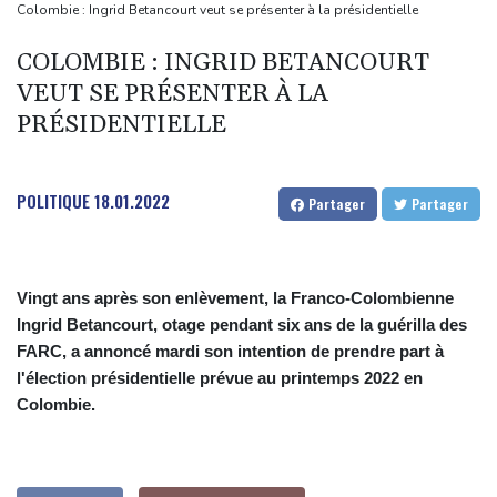
d'urgence déclaré
Colombie : Ingrid Betancourt veut se présenter à la présidentielle
L'Indonésie saisit 1,3 tonne de kétamine, une des plus grosses
COLOMBIE : INGRID BETANCOURT
prises jamais réalisées
VEUT SE PRÉSENTER À LA
L'auteur de la tuerie en Thaïlande avait déjà apporté une
PRÉSIDENTIELLE
carabine à air comprimé à l'école selon la police
Hong Kong enregistre un record de chaleur absolu à 36,9°C
Des échanges de frappes font cinq morts en Ukraine et en
POLITIQUE
18.01.2022
Partager
Partager
Russie
Vingt ans après son enlèvement, la Franco-Colombienne
Ingrid Betancourt, otage pendant six ans de la guérilla des
FARC, a annoncé mardi son intention de prendre part à
l'élection présidentielle prévue au printemps 2022 en
Colombie.