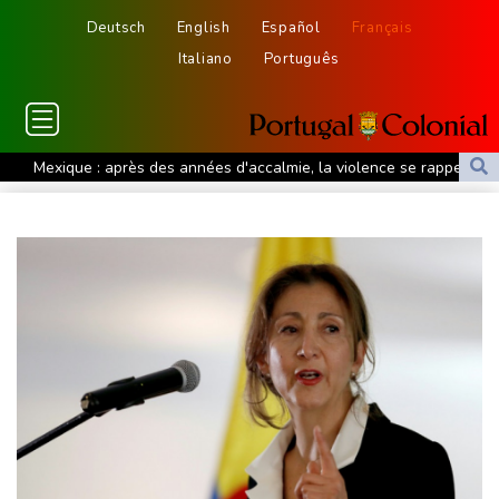
Deutsch
English
Español
Français
Italiano
Português
Mexique : après des années d'accalmie, la violence se rappelle
aux habitants du Zacatecas
Une épave romaine chargée de centaines d'amphores
découverte au large de la Sicile
Euro de natation: Léon Marchand à la fois "déçu" et "soulagé"
après ses forfaits
L'Iran exige pour rouvrir Ormuz que les Etats-Unis acceptent
"toutes" ses conditions
Vols suspendus et évacuations en Chine, où le typhon Dolphin a
touché terre
Vaste feu de forêt dans l'ouest du Canada: 20.000 évacués, l'état