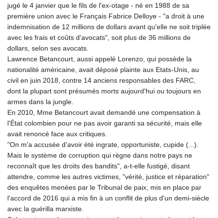
jugé le 4 janvier que le fils de l'ex-otage - né en 1988 de sa
première union avec le Français Fabrice Delloye - "a droit à une
indemnisation de 12 millions de dollars avant qu'elle ne soit triplée
avec les frais et coûts d'avocats", soit plus de 36 millions de
dollars, selon ses avocats.
Lawrence Betancourt, aussi appelé Lorenzo, qui possède la
nationalité américaine, avait déposé plainte aux Etats-Unis, au
civil en juin 2018, contre 14 anciens responsables des FARC,
dont la plupart sont présumés morts aujourd'hui ou toujours en
armes dans la jungle.
En 2010, Mme Betancourt avait demandé une compensation à
l'État colombien pour ne pas avoir garanti sa sécurité, mais elle
avait renoncé face aux critiques.
"On m'a accusée d'avoir été ingrate, opportuniste, cupide (...).
Mais le système de corruption qui règne dans notre pays ne
reconnaît que les droits des bandits", a-t-elle fustigé, disant
attendre, comme les autres victimes, "vérité, justice et réparation"
des enquêtes menées par le Tribunal de paix, mis en place par
l'accord de 2016 qui a mis fin à un conflit de plus d'un demi-siècle
avec la guérilla marxiste.