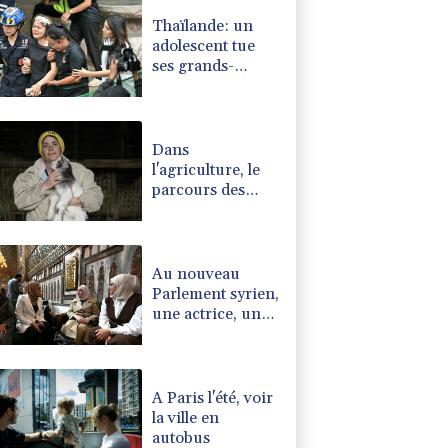
Thaïlande: un
adolescent tue
ses grands-
parents puis six
personnes dans
son lycée
Dans
l'agriculture, le
parcours des
combattantes
Au nouveau
Parlement syrien,
une actrice, une
militante kurde et
la veuve d'un
jihadiste
A Paris l'été, voir
la ville en
autobus