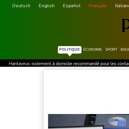
Deutsch
English
Español
Français
Italian
POLITIQUE
ECONOMIE
SPORT
BOU
Hantavirus: isolement à domicile recommandé pour les contac
Au Royaume-Uni, la sécheresse des terres agricoles menace l
Grand âge : l'hôpital contraint de se réinventer face au défi d
WTA 1000 de Toronto: Sabalenka, Pegula et Swiatek en contr
Thaïlande : un adolescent armé d'un pistolet tue 8 personnes,