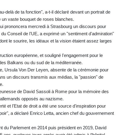
u-delà de ta fonction", a-t-il déclaré devant un portrait de
é un vaste bouquet de roses blanches.
ui prononcera mercredi à Strasbourg un discours pour
 du Conseil de l'UE, a exprimé un "sentiment d'admiration"
nt le sourire, les idéaux et la vision étaient assez larges
struction européenne, et souligné l'engagement pour le
des Balkans ou du sud de la méditerranée.
e, Ursula Von Der Leyen, absente de la cérémonie pour
dans un discours transmis aux médias, la "passion" de
e.
 jeunesse de David Sassoli à Rome pour la mémoire des
s allemands opposés au nazisme.
rté et l'Etat de droit a été une source d'inspiration pour
oir", a déclaré Enrico Letta, ancien chef du gouvernement
nt du Parlement en 2014 puis président en 2019, David
 65 ans, quelques jours après avoir été admis à l’hôpital.