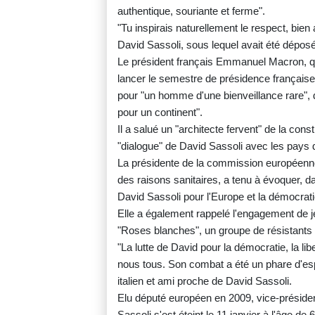
authentique, souriante et ferme".
"Tu inspirais naturellement le respect, bien a
David Sassoli, sous lequel avait été dépos
Le président français Emmanuel Macron, q
lancer le semestre de présidence française
pour "un homme d'une bienveillance rare", do
pour un continent".
Il a salué un "architecte fervent" de la con
"dialogue" de David Sassoli avec les pays 
La présidente de la commission européenn
des raisons sanitaires, a tenu à évoquer, 
David Sassoli pour l'Europe et la démocrati
Elle a également rappelé l'engagement de
"Roses blanches", un groupe de résistant
"La lutte de David pour la démocratie, la libe
nous tous. Son combat a été un phare d'esp
italien et ami proche de David Sassoli.
Elu député européen en 2009, vice-préside
Sassoli s'est éteint le 11 janvier à l'âge de