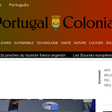
o
Português
LEVARD
AUTOMOBILE
TECHNOLOGIE
SANTÉ
NATURE
CULTURE
ÉD
ts proches du touriste franco-argentin
Les Bourses européenne
a sécurité alimentaire
Thaïlande: un adolescent tue ses grand
u vieillissement
Dans l'agriculture, le parcours des combattant
AEX
Euronext
BEL2
ôle vers les 8es de finale
Au nouveau Parlement syrien, une ac
PX1
 dont six dans un lycée
Dans la Marne, une parcelle agricole "r
ISEQ
OSE
PSI20
ENTE
BIOT
N150