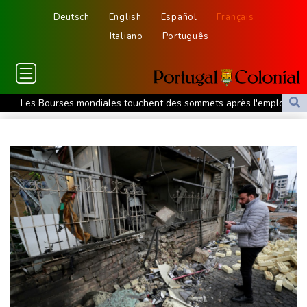
Deutsch
English
Español
Français
Italiano
Português
Les Bourses mondiales touchent des sommets après l'emploi
américain
Yémen: nouvelles attaques meurtrières des rebelles houthis
dans une région pétrolifère
Tour de France: Niewiadoma, géante de Provence
La Bourse de Paris termine en hausse et poursuit sa course aux
records
Tour de France: Niewiadoma s'impose au sommet du Ventoux et
endosse le maillot jaune
Canicules et sécheresse : un été de pertes et de désespoir pour
l'agriculture