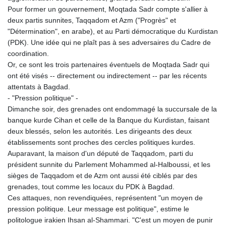
Pour former un gouvernement, Moqtada Sadr compte s'allier à
deux partis sunnites, Taqqadom et Azm ("Progrès" et
"Détermination", en arabe), et au Parti démocratique du Kurdistan
(PDK). Une idée qui ne plaît pas à ses adversaires du Cadre de
coordination.
Or, ce sont les trois partenaires éventuels de Moqtada Sadr qui
ont été visés -- directement ou indirectement -- par les récents
attentats à Bagdad.
- "Pression politique" -
Dimanche soir, des grenades ont endommagé la succursale de la
banque kurde Cihan et celle de la Banque du Kurdistan, faisant
deux blessés, selon les autorités. Les dirigeants des deux
établissements sont proches des cercles politiques kurdes.
Auparavant, la maison d'un député de Taqqadom, parti du
président sunnite du Parlement Mohammed al-Halboussi, et les
sièges de Taqqadom et de Azm ont aussi été ciblés par des
grenades, tout comme les locaux du PDK à Bagdad.
Ces attaques, non revendiquées, représentent "un moyen de
pression politique. Leur message est politique", estime le
politologue irakien Ihsan al-Shammari. "C'est un moyen de punir