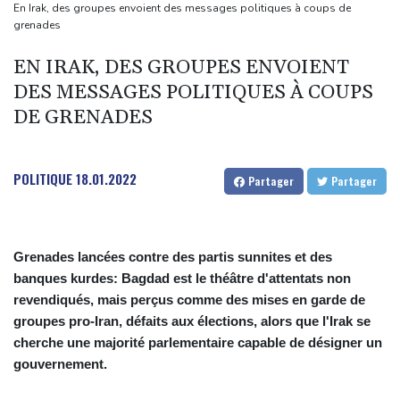
Culottes menstruelles : les règles du remboursement précisées
En Irak, des groupes envoient des messages politiques à coups de
grenades
En Thaïlande, "choc" et "incrédulité" dans un lycée après une
fusillade mortelle
EN IRAK, DES GROUPES ENVOIENT
Emploi américain moins bon que prévu, les Bourses en hausse
DES MESSAGES POLITIQUES À COUPS
Dans les ruines de Gaza, la laborieuse renaissance de
DE GRENADES
l'apiculture sur les toits
POLITIQUE
18.01.2022
Partager
Partager
Grenades lancées contre des partis sunnites et des
banques kurdes: Bagdad est le théâtre d'attentats non
revendiqués, mais perçus comme des mises en garde de
groupes pro-Iran, défaits aux élections, alors que l'Irak se
cherche une majorité parlementaire capable de désigner un
gouvernement.