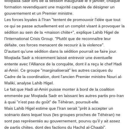
Moqtada Sadr lors de la session inaugurale le 9 janvier, chaque
formation revendiquant une majorité capable de désigner un
gouvernement et un Premier ministre.
Les forces loyales à l'Iran "tentent de promouvoir l'idée que tout
ce qui se passe actuellement est un complot visant à provoquer la
sédition au sein de la +maison chiite+", explique Lahib Higel de
l'International Crisis Group. "Plutôt que de reconnaître leur
défaite, ces forces menacent de recourir à la violence".
D'autant qu'une sédition dans la sédition pourrait se faire jour.
Moqtada Sadr a récemment laissé entrevoir une éventuelle
entente avec l'Alliance de la conquête, dont il a reçu le chef Hadi
al-Amiri. Ce groupe "marginaliserait" les autres caciques du
Cadre de la coordination, dont l'ancien Premier ministre Nouri al-
Maliki, analyse Lahib Higel.
Le fait que Hadi al-Amiri puisse monter à bord de la coalition
emmenée par Moqtada Sadr en laissant les autres partis pro-Iran
à quai "n'est pas du goût" de Téhéran, poursuit-elle.
Mais Lahib Higel estime que l'Iran serait "prêt à accepter un
scénario dans lequel tous (les groupes proches de Téhéran) ne
sont pas représentés au gouvernement, pourvu qu'il y ait assez
de partis chiites, dont des factions du Hachd al-Chaabi".