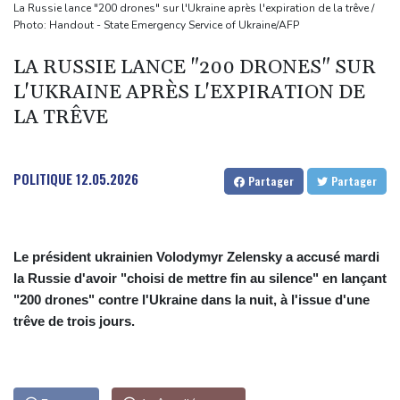
Euro d'athlétisme: Duplantis, Werro, Jacobs, les stars à suivre à
La Russie lance "200 drones" sur l'Ukraine après l'expiration de la trêve /
Photo: Handout - State Emergency Service of Ukraine/AFP
Birmingham
Violences sexuelles sur mineurs: un courrier de Darmanin pointe
LA RUSSIE LANCE "200 DRONES" SUR
les défaillances des enquêtes
L'UKRAINE APRÈS L'EXPIRATION DE
Le Sénat américain approuve la nomination de Todd Blanche
LA TRÊVE
comme ministre de la Justice
Zelensky en Serbie pour sa première visite chez cet allié de
POLITIQUE
12.05.2026
Partager
Partager
Moscou
Le président ukrainien Volodymyr Zelensky a accusé mardi
la Russie d'avoir "choisi de mettre fin au silence" en lançant
"200 drones" contre l'Ukraine dans la nuit, à l'issue d'une
trêve de trois jours.