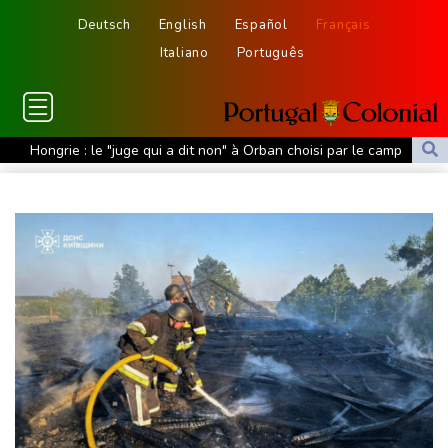
Deutsch
English
Español
Français
Italiano
Português
Hongrie : le "juge qui a dit non" à Orban choisi par le camp
Magyar pour devenir président
Euro de natation: Léon Marchand forfait sur les 200 et 400 m
quatre nages
Angleterre: le milieu brésilien Bruno Guimaraes rejoint Arsenal
Tour de France: la lauréate sortante Pauline Ferrand-Prévot
abandonne avant la 8e étape
Violences sexuelles sur mineurs : le gouvernement se penche
sur les défaillances des enquêtes
A Kiev, dernier adieu à un bénévole qui a consacré sa vie aux
morts