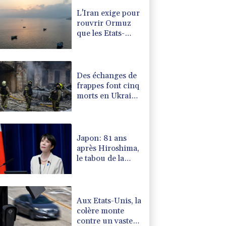
L'Iran exige pour
rouvrir Ormuz
que les Etats-
Unis acceptent
"toutes" ses
conditions
Des échanges de
frappes font cinq
morts en Ukraine
et en Russie
Japon: 81 ans
après Hiroshima,
le tabou de la
dissuasion
nucléaire vacille
Aux Etats-Unis, la
colère monte
contre un vaste