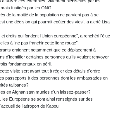
 à suivre ces exemples, vivement plébiscités par les
, mais fustigés par les ONG.
 de la moitié de la population ne parvient pas à se
'est une décision qui pourrait coûter des vies", a alerté Lisa
t droits qui fondent l'Union européenne", a renchéri l'élue
les à "ne pas franchir cette ligne rouge".
igrants craignent notamment que ce déplacement à
s d'identifier certaines personnes qu'ils veulent renvoyer
roits fondamentaux en péril.
te visite sert avant tout à régler des détails d'ordre
 des passeports à des personnes dont les ambassades en
ités talibanes?
oyées en Afghanistan munies d'un laissez-passer?
, les Européens se sont ainsi renseignés sur des
accueil de l'aéroport de Kaboul.