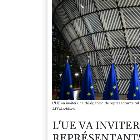
L'UE va inviter une délégation de représentants t
AFP/Archives
L'UE VA INVITE
REPRÉSENTANTS