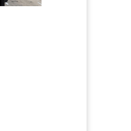
réseau de
surveillance des
voitures