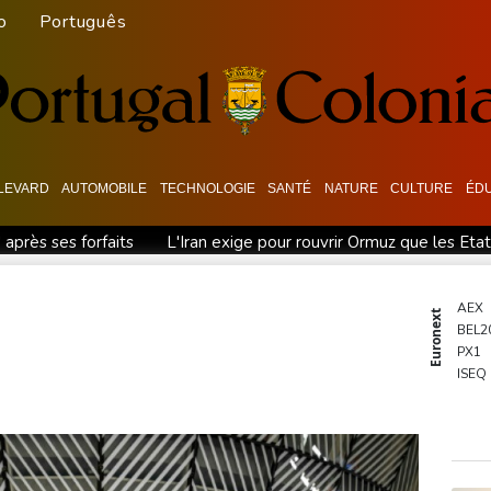
o
Português
LEVARD
AUTOMOBILE
TECHNOLOGIE
SANTÉ
NATURE
CULTURE
ÉD
 après ses forfaits
L'Iran exige pour rouvrir Ormuz que les Eta
n a touché terre
Vaste feu de forêt dans l'ouest du Canada: 20
 prises jamais réalisées
AEX
Euronext
BEL2
bine à air comprimé à l'école selon la police
Hong Kong enregi
PX1
ssie
Les éclipses, une opportunité lumineuse pour les scientif
ISEQ
OSE
aire vacille
PSI20
ENTE
BIOT
N150