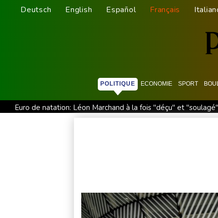
Deutsch
English
Español
Français
Italian
POLITIQUE
ECONOMIE
SPORT
BOU
Euro de natation: Léon Marchand à la fois "déçu" et "soulagé"
Vols suspendus et évacuations en Chine, où le typhon Dolphi
L'Indonésie saisit 1,3 tonne de kétamine, une des plus grosses
L'auteur de la tuerie en Thaïlande avait déjà apporté une cara
Des échanges de frappes font cinq morts en Ukraine et en Ru
Japon: 81 ans après Hiroshima, le tabou de la dissuasion nuclé