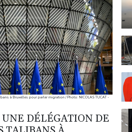
alibans à Bruxelles pour parler migration / Photo: NICOLAS TUCAT -
R UNE DÉLÉGATION DE
 TALIBANS À