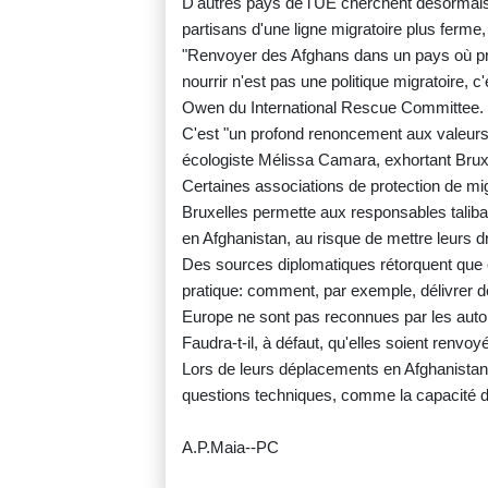
D'autres pays de l'UE cherchent désormais
partisans d'une ligne migratoire plus ferme
"Renvoyer des Afghans dans un pays où près
nourrir n'est pas une politique migratoire, c
Owen du International Rescue Committee.
C'est "un profond renoncement aux valeurs e
écologiste Mélissa Camara, exhortant Bruxel
Certaines associations de protection de m
Bruxelles permette aux responsables taliban
en Afghanistan, au risque de mettre leurs d
Des sources diplomatiques rétorquent que cet
pratique: comment, par exemple, délivrer
Europe ne sont pas reconnues par les autor
Faudra-t-il, à défaut, qu'elles soient renv
Lors de leurs déplacements en Afghanistan
questions techniques, comme la capacité d'
A.P.Maia--PC