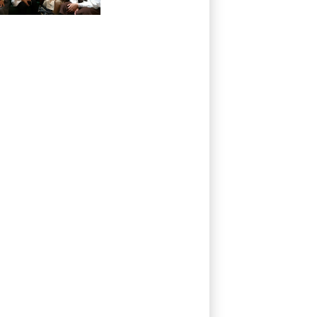
militante kurde et
la veuve d'un
jihadiste