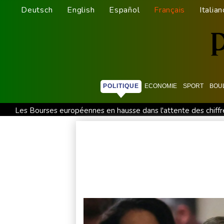
Deutsch
English
Español
Français
Italian
POLITIQUE
ECONOMIE
SPORT
BOU
Les Bourses européennes en hausse dans l'attente des chiffre
Grèce : trois personnes en détention provisoire après l'incend
"Retour en force" progressif de la chaleur dans les prochains 
Thaïlande: un adolescent tue ses grands-parents puis cinq p
Un cas de rougeole signalé au parc d'attractions Universal Stu