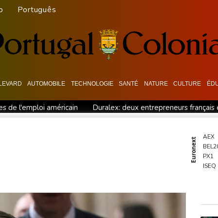
o
Português
LEVARD
AUTOMOBILE
TECHNOLOGIE
SANTÉ
NATURE
CULTURE
ÉD
s de l'emploi américain
Duralex: deux entrepreneurs français 
ie à l'ouest d'Athènes
Meta sommé de verser près d'un milliard
jours en France
Le chômage progresse une nouvelle fois en Fr
AEX
Euronext
BEL2
ersonnes dans son lycée
Les dirigeants saoudien, turc et pakis
PX1
dios en Californie
En Afrique du Sud, après l'exil massif de mi
ISEQ
OSE
PSI20
ENTE
BIOT
N150