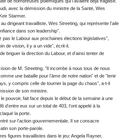
uite de nombreuses polémiques qui l'avaient déjà fragilisé.
udi, avec la démission du ministre de la Santé, Wes
Keir Starmer.
au dirigeant travailliste, Wes Streeting, qui représente l'aile
 confiance dans son leadership".
 pas le Labour aux prochaines élections législatives",
de vision, il y a un vide", écrit-il.
e briguer la direction du Labour, et d'ainsi tenter de
écision de M. Streeting. "Il incombe à nous tous de nous
comme une bataille pour l'âme de notre nation" et de "tenir
, y compris celle de tourner la page du chaos", a-t-il
mission de son ministre.
er le pouvoir, fait face depuis le début de la semaine à une
 86 d'entre eux sur un total de 403, l'ont appelé à la
claqué la porte.
ntré sur l'action gouvernementale. Il se consacre
atin son porte-parole.
res figures travaillistes dans le jeu: Angela Rayner,