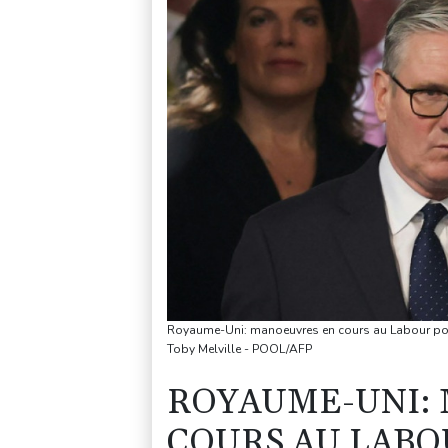
Royaume-Uni: manoeuvres en cours au Labour pour 
Toby Melville - POOL/AFP
ROYAUME-UNI:
COURS AU LAB