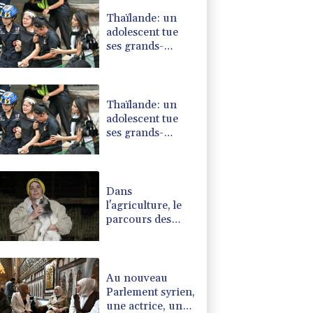
Thaïlande: un
adolescent tue
ses grands-
parents puis cinq
personnes dans
son lycée
Thaïlande: un
adolescent tue
ses grands-
parents puis six
personnes dans
son lycée
Dans
l'agriculture, le
parcours des
combattantes
Au nouveau
Parlement syrien,
une actrice, une