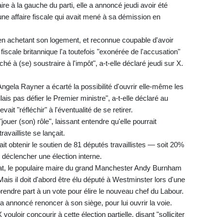
e à la gauche du parti, elle a annoncé jeudi avoir été
une affaire fiscale qui avait mené à sa démission en
en achetant son logement, et reconnue coupable d'avoir
 fiscale britannique l'a toutefois "exonérée de l'accusation"
hé à (se) soustraire à l'impôt", a-t-elle déclaré jeudi sur X.
Angela Rayner a écarté la possibilité d'ouvrir elle-même les
n'allais pas défier le Premier ministre", a-t-elle déclaré au
it "réfléchir" à l'éventualité de se retirer.
jouer (son) rôle", laissant entendre qu'elle pourrait
availliste se lançait.
ait obtenir le soutien de 81 députés travaillistes — soit 20%
 déclencher une élection interne.
at, le populaire maire du grand Manchester Andy Burnham
Mais il doit d'abord être élu député à Westminster lors d'une
à prendre part à un vote pour élire le nouveau chef du Labour.
 annoncé renoncer à son siège, pour lui ouvrir la voie.
uloir concourir à cette élection partielle, disant "solliciter