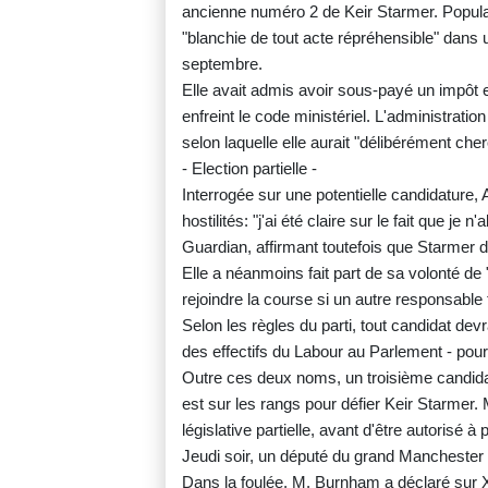
ancienne numéro 2 de Keir Starmer. Populair
"blanchie de tout acte répréhensible" dans 
septembre.
Elle avait admis avoir sous-payé un impôt 
enfreint le code ministériel. L'administration
selon laquelle elle aurait "délibérément cherc
- Election partielle -
Interrogée sur une potentielle candidature, 
hostilités: "j'ai été claire sur le fait que je 
Guardian, affirmant toutefois que Starmer deva
Elle a néanmoins fait part de sa volonté de "
rejoindre la course si un autre responsable tr
Selon les règles du parti, tout candidat devr
des effectifs du Labour au Parlement - pour
Outre ces deux noms, un troisième candid
est sur les rangs pour défier Keir Starmer. 
législative partielle, avant d'être autorisé 
Jeudi soir, un député du grand Manchester a
Dans la foulée, M. Burnham a déclaré sur X vo