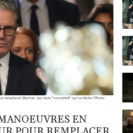
remplacer Starmer, qui reste "concentré" sur sa tâche / Photo:
 MANOEUVRES EN
OUR POUR REMPLACER