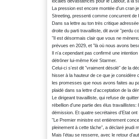
locales dévastatrices pour le Labour, à la s
La pression est encore montée d'un cran je
Streeting, pressenti comme concurrent de 
Dans sa lettre au ton très critique adressée 
droite du parti travailliste, dit avoir "perdu
"Il est désormais clair que vous ne mènerez
prévues en 2029, et "là où nous avons besoin 
Il n'a cependant pas confirmé une intention d
détrôner lui-même Keir Starmer.
Celui-ci s'est dit "vraiment désolé" de la d
hisser à la hauteur de ce que je considère 
les promesses que nous avons faites au pays
plaidé dans sa lettre d'acceptation de la dé
Le dirigeant travailliste, qui refuse de quitt
rébellion d'une partie des élus travaillistes:
démission. Et quatre secrétaires d'Etat ont 
"Le Premier ministre est entièrement conce
pleinement à cette tâche", a déclaré jeudi m
Mais l'étau se resserre, avec le retour d'aut