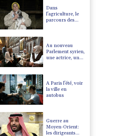
Dans
l'agriculture, le
parcours des
combattantes
Au nouveau
Parlement syrien,
une actrice, une
militante kurde et
la veuve d'un
jihadiste
A Paris l'été, voir
la ville en
autobus
Guerre au
Moyen-Orient:
les dirigeants