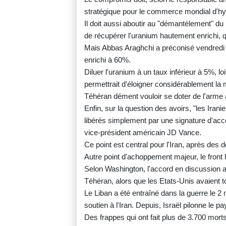
stratégique pour le commerce mondial d'h
Il doit aussi aboutir au "démantèlement" d
de récupérer l'uranium hautement enrichi, qui
Mais Abbas Araghchi a préconisé vendredi u
enrichi à 60%.
Diluer l'uranium à un taux inférieur à 5%, l
permettrait d'éloigner considérablement la 
Téhéran dément vouloir se doter de l'arme 
Enfin, sur la question des avoirs, "les Iran
libérés simplement par une signature d'accor
vice-président américain JD Vance.
Ce point est central pour l'Iran, après de
Autre point d'achoppement majeur, le front l
Selon Washington, l'accord en discussion a
Téhéran, alors que les Etats-Unis avaient to
Le Liban a été entraîné dans la guerre le 2 m
soutien à l'Iran. Depuis, Israël pilonne le p
Des frappes qui ont fait plus de 3.700 morts