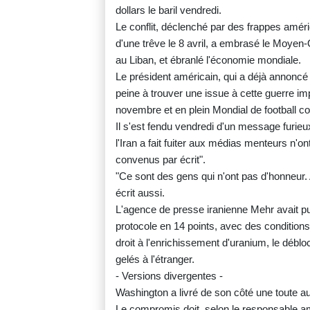
dollars le baril vendredi.
Le conflit, déclenché par des frappes améric
d'une trêve le 8 avril, a embrasé le Moyen-O
au Liban, et ébranlé l'économie mondiale.
Le président américain, qui a déjà annonc
peine à trouver une issue à cette guerre i
novembre et en plein Mondial de football co
Il s'est fendu vendredi d'un message furie
l'Iran a fait fuiter aux médias menteurs n
convenus par écrit".
"Ce sont des gens qui n'ont pas d'honneur. A
écrit aussi.
L'agence de presse iranienne Mehr avait p
protocole en 14 points, avec des conditions 
droit à l'enrichissement d'uranium, le déblo
gelés à l'étranger.
- Versions divergentes -
Washington a livré de son côté une toute au
Le compromis doit, selon le responsable a