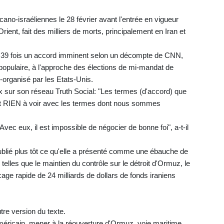
ano-israéliennes le 28 février avant l'entrée en vigueur
rient, fait des milliers de morts, principalement en Iran et
é 39 fois un accord imminent selon un décompte de CNN,
mpopulaire, à l'approche des élections de mi-mandat de
-organisé par les Etats-Unis.
ux sur son réseau Truth Social: "Les termes (d'accord) que
'ont RIEN à voir avec les termes dont nous sommes
vec eux, il est impossible de négocier de bonne foi", a-t-il
ublié plus tôt ce qu'elle a présenté comme une ébauche de
telles que le maintien du contrôle sur le détroit d'Ormuz, le
cage rapide de 24 milliards de dollars de fonds iraniens
tre version du texte.
méricain, mener à la réouverture d'Ormuz, voie maritime