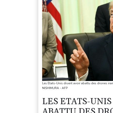
Les Etats-Unis disent avoir abattu des drones ira
NISHIMURA - AFP
LES ETATS-UNIS
ABATTU DES DR