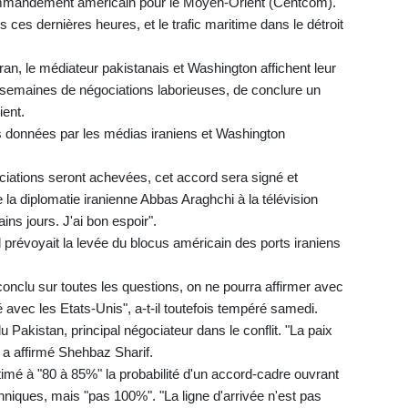
 Commandement américain pour le Moyen-Orient (Centcom).
 ces dernières heures, et le trafic maritime dans le détroit
an, le médiateur pakistanais et Washington affichent leur
s semaines de négociations laborieuses, de conclure un
ient.
 données par les médias iraniens et Washington
iations seront achevées, cet accord sera signé et
 la diplomatie iranienne Abbas Araghchi à la télévision
ains jours. J'ai bon espoir".
d prévoyait la levée du blocus américain des ports iraniens
onclu sur toutes les questions, on ne pourra affirmer avec
é avec les Etats-Unis", a-t-il toutefois tempéré samedi.
Pakistan, principal négociateur dans le conflit. "La paix
, a affirmé Shehbaz Sharif.
imé à "80 à 85%" la probabilité d'un accord-cadre ouvrant
hniques, mais "pas 100%". "La ligne d'arrivée n'est pas