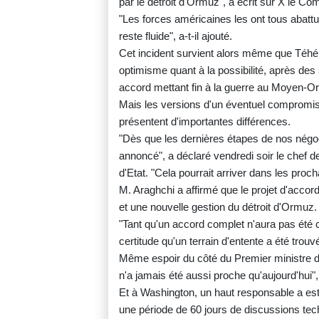
par le détroit d'Ormuz", a écrit sur X le
"Les forces américaines les ont tous abattus
reste fluide", a-t-il ajouté.
Cet incident survient alors même que Téhér
optimisme quant à la possibilité, après de
accord mettant fin à la guerre au Moyen-Or
Mais les versions d'un éventuel compromis
présentent d'importantes différences.
"Dès que les dernières étapes de nos négoc
annoncé", a déclaré vendredi soir le chef de
d'Etat. "Cela pourrait arriver dans les proch
M. Araghchi a affirmé que le projet d'accor
et une nouvelle gestion du détroit d'Ormuz.
"Tant qu'un accord complet n'aura pas été c
certitude qu'un terrain d'entente a été trouv
Même espoir du côté du Premier ministre du 
n'a jamais été aussi proche qu'aujourd'hui"
Et à Washington, un haut responsable a est
une période de 60 jours de discussions tec