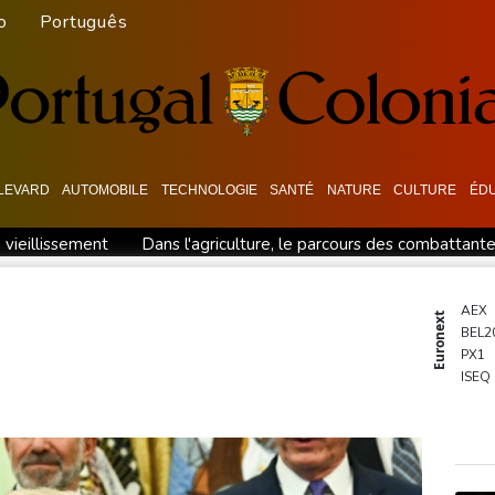
o
Português
LEVARD
AUTOMOBILE
TECHNOLOGIE
SANTÉ
NATURE
CULTURE
ÉD
u vieillissement
Dans l'agriculture, le parcours des combattant
ôle vers les 8es de finale
Au nouveau Parlement syrien, une ac
 dont six dans un lycée
Dans la Marne, une parcelle agricole "r
AEX
Euronext
BEL2
hômage monte à 8,3% au deuxième trimestre, au plus haut depuis
PX1
s de finale
Guerre au Moyen-Orient: les dirigeants saoudien, 
ISEQ
OSE
PSI20
ENTE
BIOT
N150