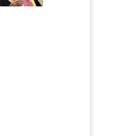
saoudien, turc et
pakistanais en
sommet à Jeddah