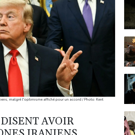
niens, malgré l'optimisme affiché pour un accord / Photo: Kent
 DISENT AVOIR
ONES IRANIENS,