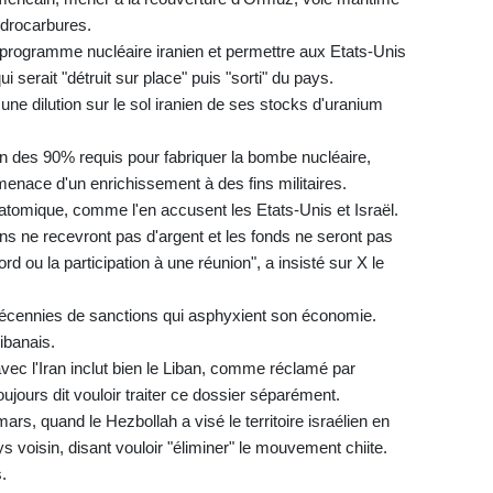
ydrocarbures.
u programme nucléaire iranien et permettre aux Etats-Unis
 serait "détruit sur place" puis "sorti" du pays.
ne dilution sur le sol iranien de ses stocks d'uranium
oin des 90% requis pour fabriquer la bombe nucléaire,
menace d'un enrichissement à des fins militaires.
atomique, comme l'en accusent les Etats-Unis et Israël.
iens ne recevront pas d'argent et les fonds ne seront pas
d ou la participation à une réunion", a insisté sur X le
s décennies de sanctions qui asphyxient son économie.
ibanais.
vec l'Iran inclut bien le Liban, comme réclamé par
ujours dit vouloir traiter ce dossier séparément.
ars, quand le Hezbollah a visé le territoire israélien en
ays voisin, disant vouloir "éliminer" le mouvement chiite.
.