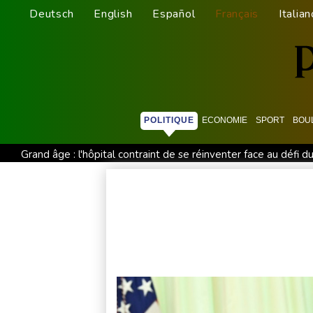
Deutsch
English
Español
Français
Italian
POLITIQUE
ECONOMIE
SPORT
BOU
Grand âge : l'hôpital contraint de se réinventer face au défi d
WTA 1000 de Toronto: Sabalenka, Pegula et Swiatek en contr
Thaïlande : un adolescent armé d'un pistolet tue 8 personnes,
A Paris l'été, voir la ville en autobus
France: le taux de c
Masters 1000 de Montréal: Fils et Rinderknech passent en 8e