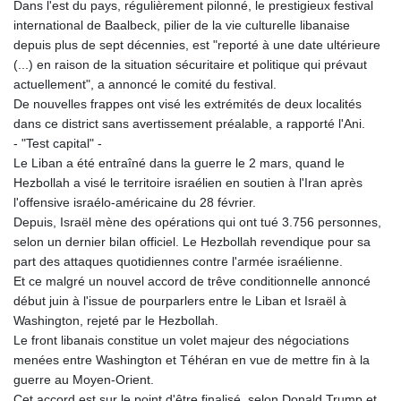
Dans l'est du pays, régulièrement pilonné, le prestigieux festival
international de Baalbeck, pilier de la vie culturelle libanaise
depuis plus de sept décennies, est "reporté à une date ultérieure
(...) en raison de la situation sécuritaire et politique qui prévaut
actuellement", a annoncé le comité du festival.
De nouvelles frappes ont visé les extrémités de deux localités
dans ce district sans avertissement préalable, a rapporté l'Ani.
- "Test capital" -
Le Liban a été entraîné dans la guerre le 2 mars, quand le
Hezbollah a visé le territoire israélien en soutien à l'Iran après
l'offensive israélo-américaine du 28 février.
Depuis, Israël mène des opérations qui ont tué 3.756 personnes,
selon un dernier bilan officiel. Le Hezbollah revendique pour sa
part des attaques quotidiennes contre l'armée israélienne.
Et ce malgré un nouvel accord de trêve conditionnelle annoncé
début juin à l'issue de pourparlers entre le Liban et Israël à
Washington, rejeté par le Hezbollah.
Le front libanais constitue un volet majeur des négociations
menées entre Washington et Téhéran en vue de mettre fin à la
guerre au Moyen-Orient.
Cet accord est sur le point d'être finalisé, selon Donald Trump et