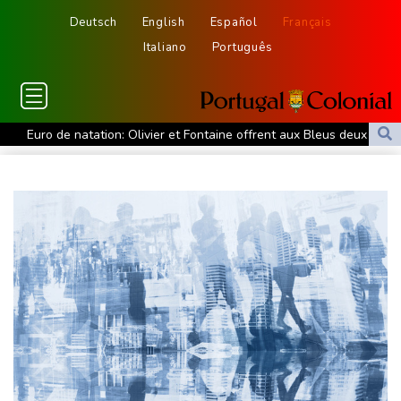
Deutsch
English
Español
Français
Italiano
Português
Euro de natation: Olivier et Fontaine offrent aux Bleus deux
médailles en eau libre
L'Eglise détaille le riche programme du pape en France fin
septembre
Les Bourses européennes en hausse dans l'attente des chiffres
de l'emploi américain
Duralex: deux entrepreneurs français et un fonds hongkongais
en lice
Grèce : trois personnes en détention provisoire après l'incendie à
l'ouest d'Athènes
Meta sommé de verser près d'un milliard de dollars pour réparer