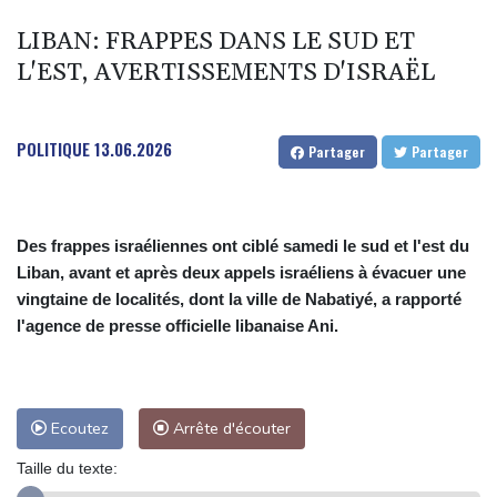
ses dégâts sur les jeunes
LIBAN: FRAPPES DANS LE SUD ET
"Retour en force" progressif de la chaleur dans les prochains
L'EST, AVERTISSEMENTS D'ISRAËL
jours en France
Le chômage progresse une nouvelle fois en France et dépasse
l'ère Covid
POLITIQUE
13.06.2026
Partager
Partager
Thaïlande: un adolescent tue ses grands-parents puis cinq
personnes dans son lycée
Les dirigeants saoudien, turc et pakistanais réunis à Jeddah pour
Des frappes israéliennes ont ciblé samedi le sud et l'est du
sceller un accord de défense
Liban, avant et après deux appels israéliens à évacuer une
vingtaine de localités, dont la ville de Nabatiyé, a rapporté
l'agence de presse officielle libanaise Ani.
Ecoutez
Arrête d'écouter
Taille du texte: