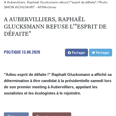
de l'emploi américain
A Aubervilliers, Raphaël Glucksmann refuse l'"esprit de défaite" / Photo:
SIMON WOHLFAHRT - AFP/Archives
Duralex: deux entrepreneurs français et un fonds hongkongais
en lice
A AUBERVILLIERS, RAPHAËL
Grèce : trois personnes en détention provisoire après l'incendie à
GLUCKSMANN REFUSE L'"ESPRIT DE
l'ouest d'Athènes
DÉFAITE"
Meta sommé de verser près d'un milliard de dollars pour réparer
ses dégâts sur les jeunes
POLITIQUE
13.06.2026
Partager
Partager
"Retour en force" progressif de la chaleur dans les prochains
jours en France
"Adieu esprit de défaite !" Raphaël Glucksmann a affiché sa
détermination à être candidat à la présidentielle samedi lors
de son premier meeting à Aubervilliers, appelant les
socialistes et les écologistes à le rejoindre.