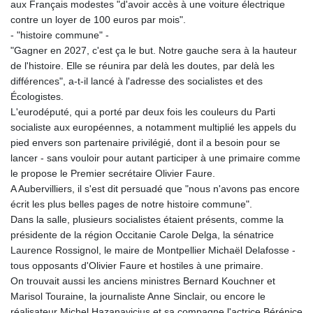
aux Français modestes "d'avoir accès à une voiture électrique
contre un loyer de 100 euros par mois".
- "histoire commune" -
"Gagner en 2027, c'est ça le but. Notre gauche sera à la hauteur
de l'histoire. Elle se réunira par delà les doutes, par delà les
différences", a-t-il lancé à l'adresse des socialistes et des
Écologistes.
L'eurodéputé, qui a porté par deux fois les couleurs du Parti
socialiste aux européennes, a notamment multiplié les appels du
pied envers son partenaire privilégié, dont il a besoin pour se
lancer - sans vouloir pour autant participer à une primaire comme
le propose le Premier secrétaire Olivier Faure.
A Aubervilliers, il s'est dit persuadé que "nous n'avons pas encore
écrit les plus belles pages de notre histoire commune".
Dans la salle, plusieurs socialistes étaient présents, comme la
présidente de la région Occitanie Carole Delga, la sénatrice
Laurence Rossignol, le maire de Montpellier Michaël Delafosse -
tous opposants d'Olivier Faure et hostiles à une primaire.
On trouvait aussi les anciens ministres Bernard Kouchner et
Marisol Touraine, la journaliste Anne Sinclair, ou encore le
réalisateur Michel Hazanavicius et sa compagne l'actrice Bérénice