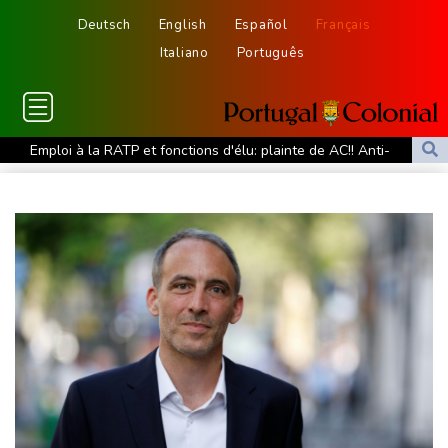
Deutsch
English
Español
Français
Italiano
Português
Emploi à la RATP et fonctions d'élu: plainte de AC!! Anti-
Corruption visant Bally Bagayoko
Nice-Matin dénonce l'agression d'une journaliste par un élu
municipal de Cagnes-sur-Mer
Face à la guerre, Arabie saoudite, Pakistan et Turquie scellent un
pacte de défense
Euro de natation: Olivier et Fontaine offrent aux Bleus deux
médailles en eau libre
L'Eglise détaille le riche programme du pape en France fin
septembre
Les Bourses européennes en hausse dans l'attente des chiffres