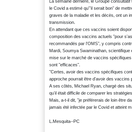
La semaine dernière, le Groupe consultatif
le Covid a estimé qu'"il serait bon" de mett
graves de la maladie et les décès, ont un i
transmission.
En attendant que ces vaccins soient dispon
composition des vaccins actuels "pour s'assu
recommandés par l'OMS", y compris contre 
Mardi, Soumya Swaminathan, scientifique en 
mise sur le marché de vaccins spécifiques 
sont "efficaces".
"Certes, avoir des vaccins spécifiques con
approche pourrait être d'avoir des vaccins po
A ses côtés, Michael Ryan, chargé des situ
qu'il était difficile de comparer les stratégie
Mais, a-t-il dit, "je préférerais de loin être
jamais été infectée par le Covid et atteint 
L.Mesquita--PC