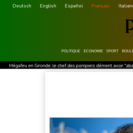
Deutsch
English
Español
Français
Italian
POLITIQUE
ECONOMIE
SPORT
BOUL
Mégafeu en Gironde: le chef des pompiers dément avoir "a
La plus grande réserve souterraine de France devrait naître
A huit mois de la présidentielle, les ingérences russes se mult
Le Centre renforcé d'urgences psychiatriques de Saint-Denis
Corse: le FLNC rejette le projet d'autonomie et menace les no