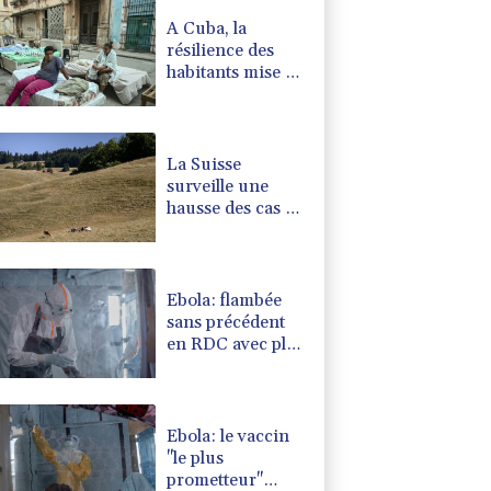
A Cuba, la
résilience des
habitants mise à
rude épreuve
La Suisse
surveille une
hausse des cas de
maladie d'origine
inconnue chez
les vaches
laitières
Ebola: flambée
sans précédent
en RDC avec plus
de 3.500 cas
Ebola: le vaccin
"le plus
prometteur"