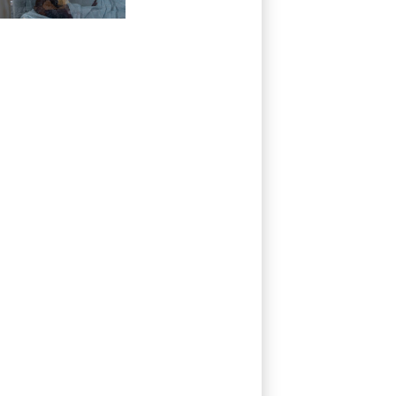
selon l'OMS va
être développé
par un groupe
singapourien