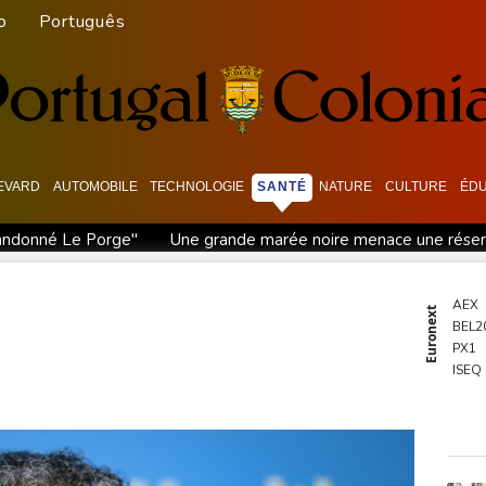
o
Português
EVARD
AUTOMOBILE
TECHNOLOGIE
SANTÉ
NATURE
CULTURE
ÉDU
bandonné Le Porge"
Une grande marée noire menace une réser
 en Ariège en 2027
"Un goût de fumée " ? Des vignerons varois 
iplient
Kenya: les eaux des lacs montent, les populations à la 
AEX
Euronext
BEL2
, modèle apaisant bientôt copié
Masters 1000 de Montréal: Fils
PX1
n-Corses venant vivre dans l'île
L'Iran dit s'être accordé av
ISEQ
OSE
PSI20
ENTE
BIOT
N150