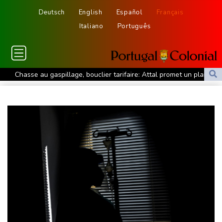
Deutsch
English
Español
Français
Italiano
Português
Chasse au gaspillage, bouclier tarifaire: Attal promet un plan
"massif" sur l'eau s'il est élu
Tour de France: les coureuses ont pris le départ d'une dernière
étape à suspense
Lionel Messi fait ses adieux à son père, figure tutélaire de son
itinéraire
Sur un lac varois, les gendarmes aux aguets contre le feu
Test de dépistage de drogue pour un pilote d'Air India après un
sérieux incident en vol
Thaïlande : éleves et professeurs pleurent une fillette tuée dans
la fusillade