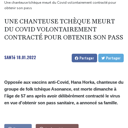
Mexique : après des années d'accalmie, la violence se rappelle
Une chanteuse tchèque meurt du Covid volontairement contracté pour
obtenir son pass
aux habitants du Zacatecas
Une épave romaine chargée de centaines d'amphores
UNE CHANTEUSE TCHÈQUE MEURT
découverte au large de la Sicile
DU COVID VOLONTAIREMENT
Euro de natation: Léon Marchand à la fois "déçu" et "soulagé"
CONTRACTÉ POUR OBTENIR SON PASS
après ses forfaits
L'Iran exige pour rouvrir Ormuz que les Etats-Unis acceptent
SANTé
18.01.2022
Partager
Partager
"toutes" ses conditions
Opposée aux vaccins anti-Covid, Hana Horka, chanteuse du
groupe de folk tchèque Asonance, est morte dimanche à
l'âge de 57 ans après avoir délibérément contracté le virus
en vue d'obtenir son pass sanitaire, a annoncé sa famille.