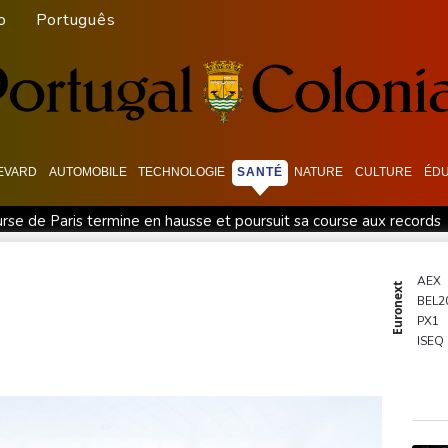
o
Português
EVARD
AUTOMOBILE
TECHNOLOGIE
SANTÉ
NATURE
CULTURE
ÉDU
rse de Paris termine en hausse et poursuit sa course aux records
et endosse le maillot jaune
Canicules et sécheresse : un été 
ées
En Thaïlande, "choc" et "incrédulité" dans un lycée après un
AEX
Euronext
BEL2
e
Dans les ruines de Gaza, la laborieuse renaissance de l'apicult
PX1
après le mégafeu
Pour combattre les moustiques, une entrepris
ISEQ
OSE
PSI20
ENTE
BIOT
N150