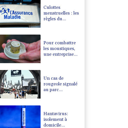
Culottes
menstruelles : les
règles du
remboursement
précisées
Pour combattre
les moustiques,
une entreprise
américaine en
relâche 600.000
dans les jardins
Un cas de
rougeole signalé
au parc
d'attractions
Universal Studios
en Californie
Hantavirus:
isolement à
domicile