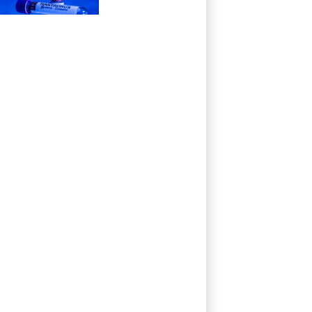
recommandé
pour les contacts
proches du
touriste franco-
argentin