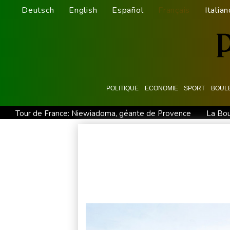
Deutsch
English
Español
Français
Italian
POLITIQUE
ECONOMIE
SPORT
BOUL
Tour de France: Niewiadoma, géante de Provence
La Bou
Tour de France: Niewiadoma s'impose au sommet du Ventoux 
Culottes menstruelles : les règles du remboursement précis
Emploi américain moins bon que prévu, les Bourses en hauss
En Gironde, des vétérinaires au chevet de la faune sauvage 