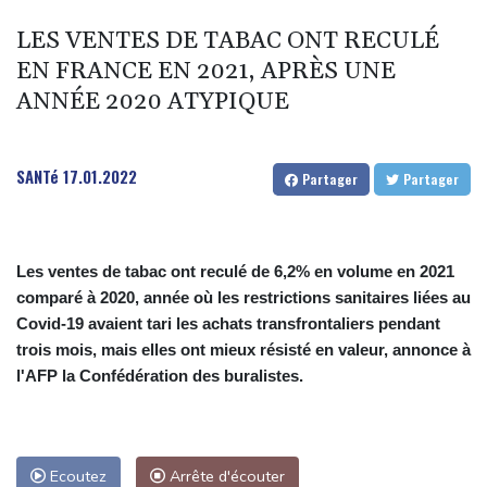
L'auteur de l'attentat contre un cortège syndical à Munich
LES VENTES DE TABAC ONT RECULÉ
condamné à la prison à perpétuité
EN FRANCE EN 2021, APRÈS UNE
Corse: le FLNC rejette la "mascarade" de l'autonomie et menace
ANNÉE 2020 ATYPIQUE
les "envahisseurs" venant vivre sur l'île
Euro de natation: Sjöström, de retour de maternité, continue à 32
ans de défier le temps
SANTé
17.01.2022
Partager
Partager
Après cinq mois de guerre, des Iraniens forcés à des sacrifices
au quotidien
Les ventes de tabac ont reculé de 6,2% en volume en 2021
comparé à 2020, année où les restrictions sanitaires liées au
Covid-19 avaient tari les achats transfrontaliers pendant
trois mois, mais elles ont mieux résisté en valeur, annonce à
l'AFP la Confédération des buralistes.
Ecoutez
Arrête d'écouter