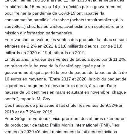
Le confinement du 16 mars au 11 mai 2020 et la fermeture des
frontières du 16 mars au 14 juin décidés par le gouvernement
pour freiner la pandémie de Covid-19 ont rapatrié "la
consommation parallèle" du tabac (achats transfrontaliers, à la
sauvette...) chez les buralistes, avait estimé en septembre une
mission d'information parlementaire.
En revanche, en valeur, les ventes des produits du tabac se sont
effritées de 1,2% en 2021 à 21,6 milliards d'euros, contre 21,8
milliards en 2020 et 19,4 milliards en 2019.
En deux ans, la valeur des ventes de tabac a donc bondi 11,2%,
en raison de la hausse de la fiscalité appliquée par le
gouvernement, qui a porté le prix du paquet de tabac au-delà de
10 euros en moyenne. "Entre 2017 et 2020, le prix du paquet de
cigarettes a augmenté d'environ trois euros, à raison d'une
hausse de 50 centimes en mars et autant en novembre, chaque
année", rappelle M. Coy.
Ces hausses de prix avaient fait chuter les ventes de 9,32% en
2018 et de 7,2% en 2019.
Pour Grégoire Verdeaux, vice-président des affaires extérieures
du producteur de tabac Philip Morris International (PMI), "les
ventes en 2020 s'étaient maintenues du fait des restrictions