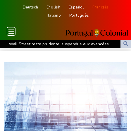
Deutsch
English
Español
Français
Italiano
Português
Wall Street reste prudente, suspendue aux avancées
géopolitiques
Foot: Mohamed Salah s'engage pour deux saisons avec
Trabzonspor
Bourse : l'Europe bat toujours des records dans l'espoir d'un
accord
Droits TV: la Liga échappe à BeIN Sports au profit de DAZN et
Disney+
Léon XIV rencontre de jeunes Européens à Assise
La Corée du Nord a tiré un missile balistique en direction de la
mer du Japon, selon l'armée sud-coréenne